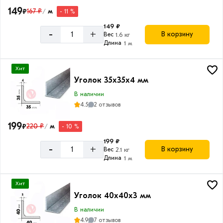
149
₽
167 ₽
м
- 11 %
/
149 ₽
-
+
В корзину
Вес
1.6 кг
Длина
1 м
Хит
Уголок 35х35х4 мм
В наличии
4.5
2 отзывов
199
₽
220 ₽
м
- 10 %
/
199 ₽
-
+
В корзину
Вес
2.1 кг
Длина
1 м
Хит
Уголок 40х40х3 мм
В наличии
4.9
7 отзывов