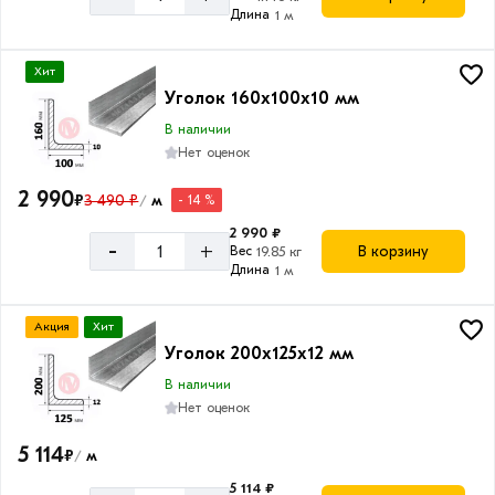
Неравнополочный
Длина
1 м
Хит
Уголок 160х100х10 мм
В наличии
Нет оценок
2 990
₽
3 490 ₽
м
- 14 %
/
2 990 ₽
-
+
В корзину
Вес
19.85 кг
Длина
1 м
Акция
Хит
Уголок 200х125х12 мм
В наличии
Нет оценок
5 114
₽
м
/
5 114 ₽