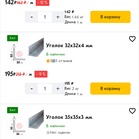
142
₽
162 ₽
м
- 12 %
/
142 ₽
-
+
В корзину
Вес
1.46 кг
Длина
1 м
Хит
Уголок 32х32х4 мм
В наличии
5
3 отзывов
195
₽
215 ₽
м
- 9 %
/
195 ₽
-
+
В корзину
Вес
2 кг
Длина
1 м
Хит
Уголок 35х35х3 мм
В наличии
Нет оценок