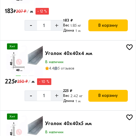
183
₽
207 ₽
м
- 12 %
/
183 ₽
-
+
В корзину
Вес
1.85 кг
Длина
1 м
Хит
Уголок 40х40х4 мм
В наличии
4.4
5 отзывов
225
₽
250 ₽
м
- 10 %
/
225 ₽
-
+
В корзину
Вес
2.42 кг
Длина
1 м
Хит
Уголок 40х40х5 мм
В наличии