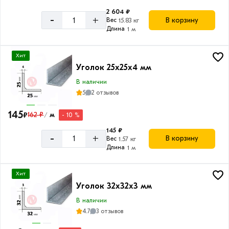
2 604 ₽
-
+
В корзину
Вес
15.83 кг
Длина
1 м
Хит
Уголок 25х25х4 мм
В наличии
5
2 отзывов
145
₽
162 ₽
м
- 10 %
/
145 ₽
-
+
В корзину
Вес
1.57 кг
Длина
1 м
Хит
Уголок 32х32х3 мм
В наличии
4.7
3 отзывов