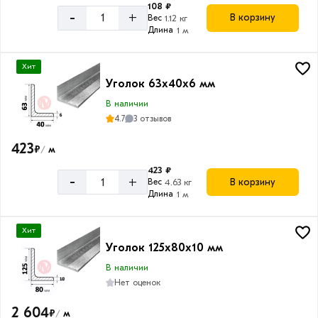
108 ₽
-
+
В корзину
Вес
1.12 кг
Длина
1 м
Хит
Уголок 63х40х6 мм
В наличии
4.7
3 отзывов
423
₽
м
/
423 ₽
-
+
В корзину
Вес
4.63 кг
Длина
1 м
Хит
Уголок 125х80х10 мм
В наличии
Нет оценок
2 604
₽
м
/