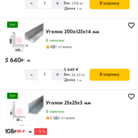
-
+
В корзину
Вес
29.8 кг
Длина
1 м
Хит
Уголок 200х125х14 мм
В наличии
4
1 отзывов
5 640
₽
м
/
5 640 ₽
-
+
В корзину
Вес
34.43 кг
Длина
1 м
Хит
Уголок 25х25х3 мм
В наличии
4.5
2 отзывов
108
₽
119 ₽
м
- 9 %
/