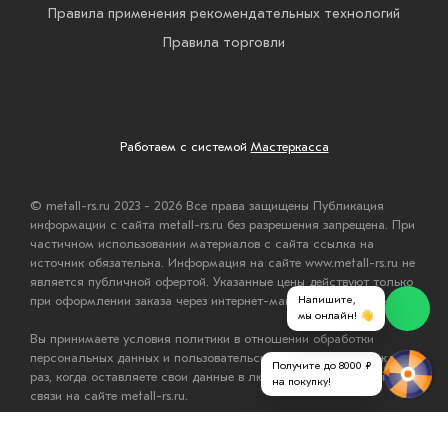
Правила применения рекомендательных технологий
Правила торговли
Работаем с системой
Мастеркасса
© metall-rs.ru 2023 - 2026 Все права защищены Публикация
информации с сайта metall-rs.ru без разрешения запрещена. При
частичном использовании материалов с сайта ссылка на
источник обязательна. Информация на сайте www.metall-rs.ru не
является публичной офертой. Указанные цены действуют только
Напишите,
при оформлении заказа через интернет-магазин www.metall-rs.ru.
мы онлайн! 👋
Вы принимаете условия политики в отношении обработки
персональных данных и пользовательского соглашения каждый
Получите до 8000 ₽
раз, когда оставляете свои данные в любой форме обратной
на покупку!
связи на сайте metall-rs.ru.
Разработка и проектирование сайта
ООО "Мастервеб"