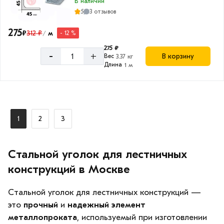
В наличии
5
3 отзывов
275
₽
312 ₽
м
- 12 %
/
275 ₽
-
+
В корзину
Вес
3.37 кг
Длина
1 м
1
2
3
Стальной уголок для лестничных
конструкций в Москве
Стальной уголок для лестничных конструкций —
это
прочный
и
надежный элемент
металлопроката
, используемый при изготовлении