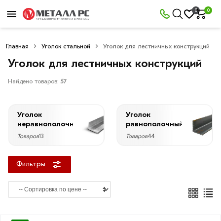
×
0
0
Фильтры
Главная
Уголок стальной
Уголок для лестничных конструкций
Со
скидкой
Уголок для лестничных конструкций
Найдено товаров:
57
Цена
Уголок
Уголок
руб.
неравнополочный
равнополочный
Товаров
13
Товаров
44
—
Фильтры
Ширина
25
мм