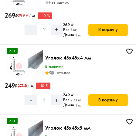
Нет оценок
269
₽
299 ₽
м
- 10 %
/
269 ₽
-
+
В корзину
Вес
3 кг
Длина
1 м
Хит
Уголок 45х45х4 мм
В наличии
5
1 отзывов
249
₽
277 ₽
м
- 10 %
/
249 ₽
-
+
В корзину
Вес
2.73 кг
Длина
1 м
Хит
Уголок 45х45х5 мм