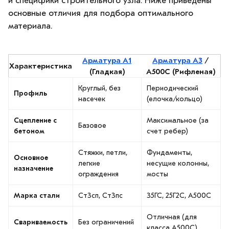
и специфики строительного узла. Ниже приведены
основные отличия для подбора оптимального
материала.
Арматура А1
Арматура А3
/
Характеристика
(Гладкая)
А500С (Рифленая)
Круглый, без
Периодический
Профиль
насечек
(елочка/кольцо)
Сцепление с
Максимальное (за
Базовое
бетоном
счет ребер)
Стяжки, петли,
Фундаменты,
Основное
легкие
несущие колонны,
назначение
ограждения
мосты
Марка стали
Ст3сп, Ст3пс
35ГС, 25Г2С, А500С
Отличная (для
Свариваемость
Без ограничений
класса А500С)