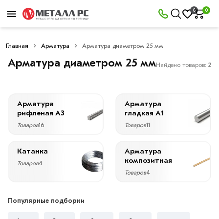
×
0
0
Фильтры
Главная
Арматура
Арматура диаметром 25 мм
Со
скидкой
Арматура диаметром 25 мм
Найдено товаров:
2
Арматура
Арматура
Цена
рифленая А3
гладкая А1
руб.
Товаров
16
Товаров
11
—
Катанка
Арматура
композитная
Товаров
4
Товаров
4
Диаметр
Популярные подборки
25
мм