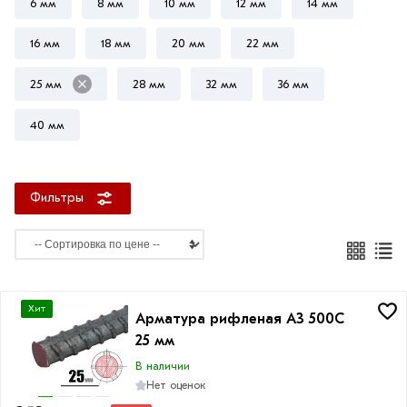
6 мм
8 мм
10 мм
12 мм
14 мм
16 мм
18 мм
20 мм
22 мм
Длина
25 мм
28 мм
32 мм
36 мм
прутка
40 мм
11.7
м
Фильтры
Фактура
Гладкая
Рифленая
Хит
Арматура рифленая А3 500С
25 мм
В наличии
Нет оценок
Класс