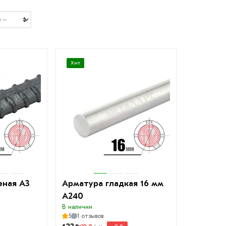
Хит
еная А3
Арматура гладкая 16 мм
A240
В наличии
5
1 отзывов