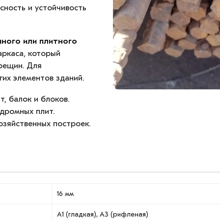
сность и устойчивость
ного или плитного
аркаса, который
рещин. Для
гих элементов зданий.
, балок и блоков.
дромных плит.
озяйственных построек.
16 мм
А1 (гладкая), А3 (рифленая)