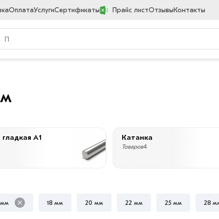
вка
Оплата
Услуги
Сертификаты
Прайс лист
Отзывы
Контакты
мм
 гладкая А1
Катанка
Товаров
4
 мм
18 мм
20 мм
22 мм
25 мм
28 м