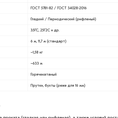
ГОСТ 5781-82 / ГОСТ 34028-2016
Гладкий / Периодический (рифленый)
35ГС, 25Г2С и др.
6 м, 11,7 м (стандарт)
~1,58 кг
~633 м
Горячекатаный
Прутки, бухты (реже для 16 мм)
м
а проката (гладкая или рифленая), а также условий пост