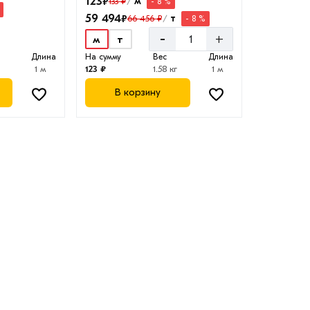
123
₽
м
133 ₽
- 8 %
/
59 494
₽
т
66 456 ₽
- 8 %
/
-
+
м
т
Длина
На сумму
Вес
Длина
1 м
123 ₽
1.58 кг
1 м
В корзину