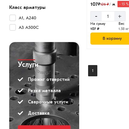
107
₽
м
126 ₽
- 15 %
/
Класс арматуры
-
+
А1, А240
На сумму
Вес
А3 А500С
107 ₽
1.58 кг
В корзину
Услуги
1
Прожиг отверстий
Резка металла
Сварочные услуги
Доставка