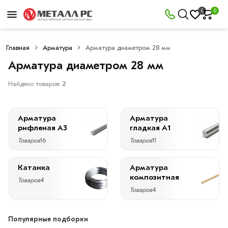
×
0
0
Фильтры
Главная
Арматура
Арматура диаметром 28 мм
Со
скидкой
Арматура диаметром 28 мм
Найдено товаров:
2
Цена
Арматура
Арматура
руб.
рифленая А3
гладкая А1
Товаров
16
Товаров
11
—
Катанка
Арматура
композитная
Товаров
4
Товаров
4
Диаметр
28
Популярные подборки
мм