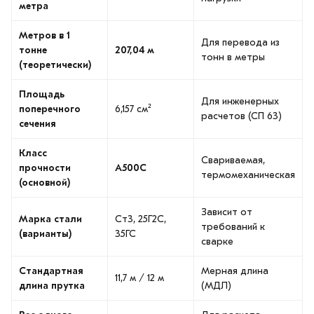
метра
Метров в 1
Для перевода из
тонне
207,04 м
тонн в метры
(теоретически)
Площадь
Для инженерных
поперечного
6,157 см²
расчетов (СП 63)
сечения
Класс
Свариваемая,
прочности
А500С
термомеханическая
(основной)
Зависит от
Марка стали
Ст3, 25Г2С,
требований к
(варианты)
35ГС
сварке
Стандартная
Мерная длина
11,7 м / 12 м
длина прутка
(МДЛ)