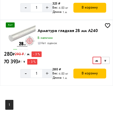
325 ₽
-
+
В корзину
Вес
4.83 кг
Класс
Длина
1 м
арматуры
А3
Хит
А500С
Арматура гладкая 28 мм A240
В наличии
А1,
Нет оценок
А240
280
₽
290 ₽
м
- 3 %
/
м
т
70 393
₽
т
- 3 %
/
280 ₽
-
+
В корзину
Вес
4.83 кг
Длина
1 м
1