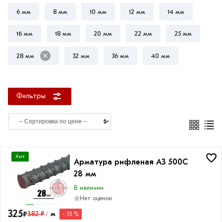
6 мм
8 мм
10 мм
12 мм
14 мм
16 мм
18 мм
20 мм
22 мм
25 мм
Длина
прутка
28 мм
32 мм
36 мм
40 мм
6
м
Фильтры
11.7
м
Хит
Фактура
Арматура рифленая А3 500С
28 мм
Гладкая
В наличии
Рифленая
Нет оценок
325
₽
382 ₽
м
- 15 %
/