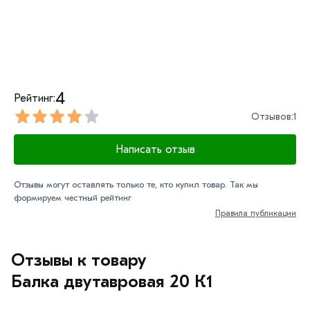
обработают заказ и свяжутся с Вами для согласования
условий доставки или самовывоза.
Данний товар от производителя сертифицирован,
соответствует всем стандартам качества. Возврат
купленного товарa в течение 7 дней (наличие чека
4
Рейтинг:
обязательно).
Отзывов:
1
Написать отзыв
Отзывы могут оставлять только те, кто купил товар. Так мы
формируем честный рейтинг
Правила публикации
Отзывы к товару
Балка двутавровая 20 К1