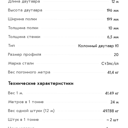
Длина двутавра
12 м
Высота двутавра
196 мм
Ширина полки
199 мм
Толщина полки
10 мм
Толщина стенки
6,5 мм
Балка двутавровая 20 К1 производится на ведущих
российских металлургических заводах из стали марки:
Тип
Колонный двутавр К1
С255. Благодаря хорошему сопротивлению нагрузкам,
Размер профиля
20
нашел широкое применение в строительстве
Марка стали
Ст3пс/сп
гражданских, промышленных, инфраструктурных
Вес погонного метра
41,4 кг
объектов, в мостостроении и других сферах.
Технические характеристики
Прокат применяют в конструкции колонн, балок, ферм
и связей, конструкций перекрытий и покрытий
.
Играет
Вес 1 м.
41.49 кг
важную роль при строительстве тяжело-нагруженных
Метров в 1 тонне
24 м
зданий и сооружений, например, большепролетных или
Вес одной штуки (12 м)
497.88 кг
высотных зданий.
Штук в 1 тонне
≈ 2 шт
Машиностроение является еще одним крупным