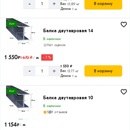
-
+
В корзину
Вес
15.89 кг
Длина
1 м
Хит
Балка двутавровая 14
В наличии
Нет оценок
1 550
₽
1 670 ₽
м
- 7 %
/
1 550 ₽
-
+
В корзину
Вес
13.77 кг
Длина
1 м
Хит
Балка двутавровая 10
В наличии
5
1 отзывов
1 154
₽
м
/