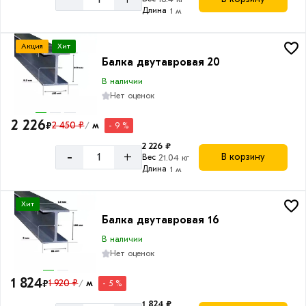
Длина
1 м
Акция
Хит
Балка двутавровая 20
В наличии
Нет оценок
2 226
₽
2 450 ₽
м
- 9 %
/
2 226 ₽
-
+
В корзину
Вес
21.04 кг
Длина
1 м
Хит
Балка двутавровая 16
В наличии
Нет оценок
1 824
₽
1 920 ₽
м
- 5 %
/
1 824 ₽