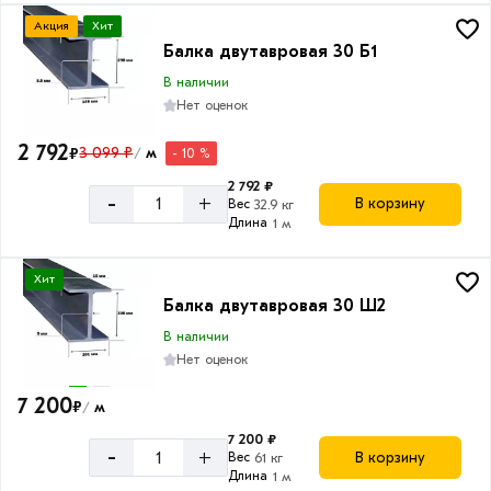
Акция
Хит
Балка двутавровая 30 Б1
В наличии
Нет оценок
2 792
₽
3 099 ₽
м
- 10 %
/
2 792 ₽
-
+
В корзину
Вес
32.9 кг
Длина
1 м
Хит
Балка двутавровая 30 Ш2
В наличии
Нет оценок
7 200
₽
м
/
7 200 ₽
-
+
В корзину
Вес
61 кг
Длина
1 м