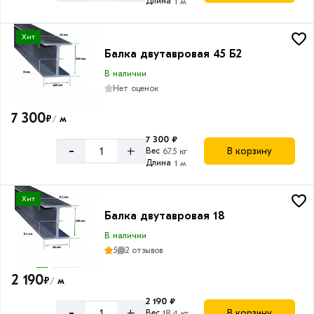
Длина
1 м
Хит
Балка двутавровая 45 Б2
В наличии
Нет оценок
7 300
₽
м
/
7 300 ₽
-
+
В корзину
Вес
67.5 кг
Длина
1 м
Хит
Балка двутавровая 18
В наличии
5
2 отзывов
2 190
₽
м
/
2 190 ₽
-
+
В корзину
Вес
18.4 кг