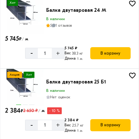
Хит
Балка двутавровая 24 М
В наличии
5
1 отзывов
5 745
₽
м
/
5 745 ₽
-
+
В корзину
Вес
38.3 кг
Длина
1 м
Акция
Хит
Балка двутавровая 25 Б1
В наличии
Нет оценок
2 384
₽
2 650 ₽
м
- 10 %
/
2 384 ₽
-
+
В корзину
Вес
25.7 кг
Длина
1 м