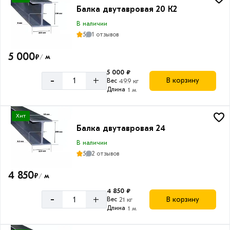
Балка двутавровая 20 К2
В наличии
5
1 отзывов
5 000
₽
м
/
5 000 ₽
-
+
В корзину
Вес
49.9 кг
Длина
1 м
Хит
Балка двутавровая 24
В наличии
5
2 отзывов
4 850
₽
м
/
4 850 ₽
-
+
В корзину
Вес
21 кг
Длина
1 м