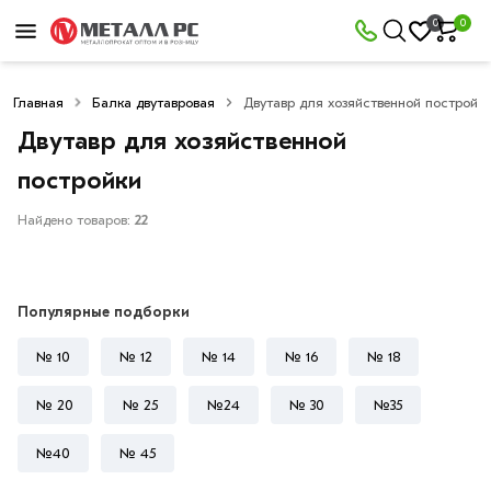
×
0
0
Фильтры
Главная
Балка двутавровая
Двутавр для хозяйственной постройк
Со
скидкой
Двутавр для хозяйственной
постройки
Найдено товаров:
22
Цена
руб.
Популярные подборки
—
№ 10
№ 12
№ 14
№ 16
№ 18
№ 20
№ 25
№24
№ 30
№35
Длина
двутавра
№40
№ 45
6