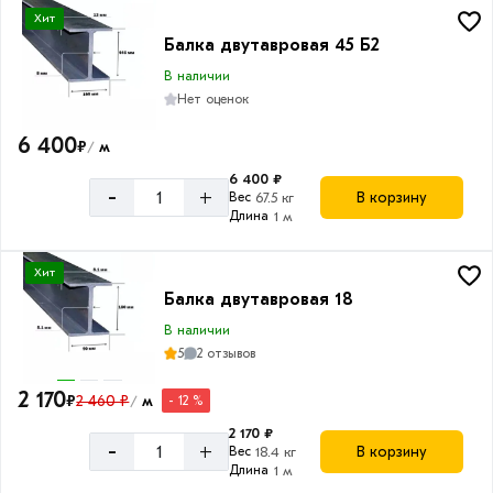
Хит
Балка двутавровая 45 Б2
В наличии
Нет оценок
6 400
₽
м
/
6 400 ₽
-
+
В корзину
Вес
67.5 кг
Длина
1 м
Хит
Балка двутавровая 18
В наличии
5
2 отзывов
2 170
₽
2 460 ₽
м
- 12 %
/
2 170 ₽
-
+
В корзину
Вес
18.4 кг
Длина
1 м