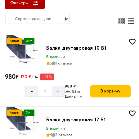
Фильтры
м
12
м
Акция
Хит
Балка двутавровая 10 Б1
Высота
В наличии
двутавра
5
1 отзывов
100
980
₽
1 130 ₽
м
- 13 %
мм
/
980 ₽
120
-
+
В корзину
Вес
8.1 кг
мм
Длина
1 м
140
мм
Акция
Хит
Балка двутавровая 12 Б1
160
мм
В наличии
5
3 отзывов