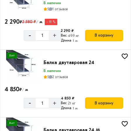
В наличии
5
1 отзывов
2 290
₽
2 580 ₽
м
- 11 %
/
2 290 ₽
-
+
В корзину
Вес
49.9 кг
Длина
1 м
Хит
Балка двутавровая 24
В наличии
5
2 отзывов
4 850
₽
м
/
4 850 ₽
-
+
В корзину
Вес
21 кг
Длина
1 м
Хит
Балка двутавровая 24 М