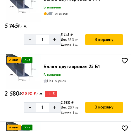
В наличии
5
1 отзывов
5 745
₽
м
/
5 745 ₽
-
+
В корзину
Вес
38.3 кг
Длина
1 м
Акция
Хит
Балка двутавровая 25 Б1
В наличии
Нет оценок
2 580
₽
2 890 ₽
м
- 11 %
/
2 580 ₽
-
+
В корзину
Вес
25.7 кг
Длина
1 м
Акция
Хит