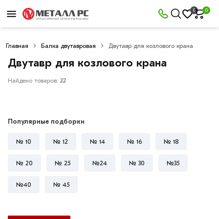
×
0
0
Фильтры
Главная
Балка двутавровая
Двутавр для козлового крана
Со
скидкой
Двутавр для козлового крана
Найдено товаров:
22
Цена
руб.
Популярные подборки
—
№ 10
№ 12
№ 14
№ 16
№ 18
№ 20
№ 25
№24
№ 30
№35
№40
№ 45
Длина
двутавра
6