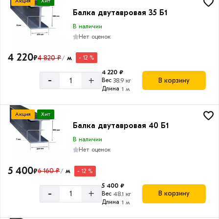
Акция
Хит
Балка двутавровая 35 Б1
В наличии
Нет оценок
4 220
₽
4 820 ₽
м
- 12 %
/
4 220 ₽
-
+
В корзину
Вес
38.9 кг
Длина
1 м
Акция
Хит
Балка двутавровая 40 Б1
В наличии
Нет оценок
5 400
₽
6 160 ₽
м
- 12 %
/
5 400 ₽
-
+
В корзину
Вес
48.1 кг
Длина
1 м