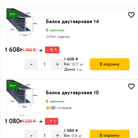
Хит
Балка двутавровая 14
В наличии
Нет оценок
1 608
₽
1 790 ₽
м
- 10 %
/
1 608 ₽
-
+
В корзину
Вес
13.77 кг
Длина
1 м
Хит
Балка двутавровая 10
В наличии
5
1 отзывов
1 080
₽
1 220 ₽
м
- 11 %
/
1 080 ₽
-
+
В корзину
Вес
9.51 кг