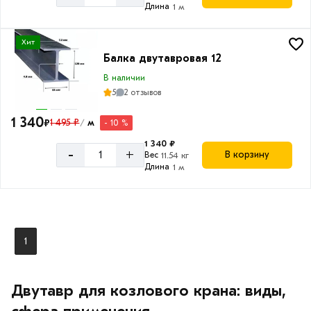
Длина
1 м
Хит
Балка двутавровая 12
В наличии
5
2 отзывов
1 340
₽
1 495 ₽
м
- 10 %
/
1 340 ₽
-
+
В корзину
Вес
11.54 кг
Длина
1 м
1
Двутавр для козлового крана: виды,