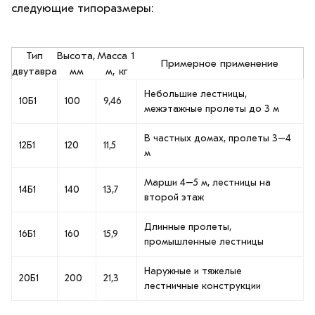
следующие типоразмеры:
Тип
Высота,
Масса 1
Примерное применение
двутавра
мм
м, кг
Небольшие лестницы,
10Б1
100
9,46
межэтажные пролеты до 3 м
В частных домах, пролеты 3–4
12Б1
120
11,5
м
Марши 4–5 м, лестницы на
14Б1
140
13,7
второй этаж
Длинные пролеты,
16Б1
160
15,9
промышленные лестницы
Наружные и тяжелые
20Б1
200
21,3
лестничные конструкции