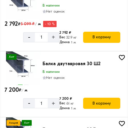
В наличии
Нет оценок
2 792
₽
3 099 ₽
м
- 10 %
/
2 792 ₽
-
+
В корзину
Вес
32.9 кг
Длина
1 м
Хит
Балка двутавровая 30 Ш2
В наличии
Нет оценок
7 200
₽
м
/
7 200 ₽
-
+
В корзину
Вес
61 кг
Длина
1 м
Акция
Хит