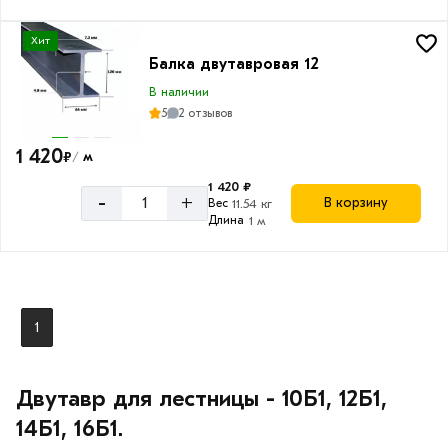
Хит
Балка двутавровая 12
В наличии
5
2 отзывов
1 420
₽
м
/
1 420 ₽
-
+
В корзину
Вес
11.54 кг
Длина
1 м
1
Двутавр для лестницы - 10Б1, 12Б1,
14Б1, 16Б1.