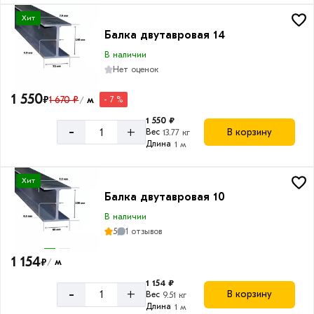
Хит
Балка двутавровая 14
В наличии
Нет оценок
1 550
₽
1 670 ₽
м
- 7 %
/
1 550 ₽
-
+
В корзину
Вес
13.77 кг
Длина
1 м
Хит
Балка двутавровая 10
В наличии
5
1 отзывов
1 154
₽
м
/
1 154 ₽
-
+
В корзину
Вес
9.51 кг
Длина
1 м