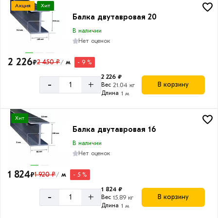
Акция
Хит
Балка двутавровая 20
В наличии
Нет оценок
2 226
₽
2 450 ₽
м
- 9 %
/
2 226 ₽
-
+
В корзину
Вес
21.04 кг
Длина
1 м
Хит
Балка двутавровая 16
В наличии
Нет оценок
1 824
₽
1 920 ₽
м
- 5 %
/
1 824 ₽
-
+
В корзину
Вес
15.89 кг
Длина
1 м