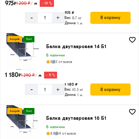
180
975
₽
1 200 ₽
м
- 19 %
/
мм
975 ₽
-
+
196
В корзину
Вес
8.7 кг
Длина
1 м
мм
200
Акция
Хит
мм
Балка двутавровая 14 Б1
240
В наличии
мм
5
3 отзывов
248
1 180
мм
₽
1 290 ₽
м
- 9 %
/
Ширина
1 180 ₽
298
полки
-
+
В корзину
Вес
10.5 кг
мм
Длина
1 м
55
300
мм
мм
Акция
Хит
64
Балка двутавровая 16 Б1
346
мм
мм
В наличии
73
4.8
4 отзывов
396