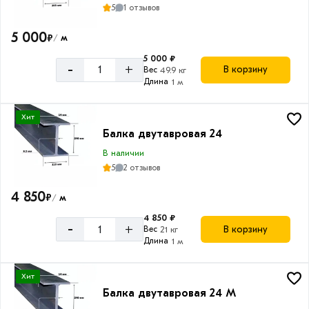
5
1 отзывов
5 000
₽
м
/
5 000 ₽
-
+
В корзину
Вес
49.9 кг
Длина
1 м
Хит
Балка двутавровая 24
В наличии
5
2 отзывов
4 850
₽
м
/
4 850 ₽
-
+
В корзину
Вес
21 кг
Длина
1 м
Хит
Балка двутавровая 24 М