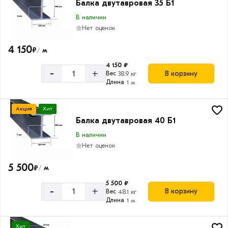
Балка двутавровая 35 Б1
В наличии
Нет оценок
4 150
₽
м
/
4 150 ₽
-
+
В корзину
Вес
38.9 кг
Длина
1 м
Акция
Хит
Балка двутавровая 40 Б1
В наличии
Нет оценок
5 500
₽
м
/
5 500 ₽
-
+
В корзину
Вес
48.1 кг
Длина
1 м
Хит