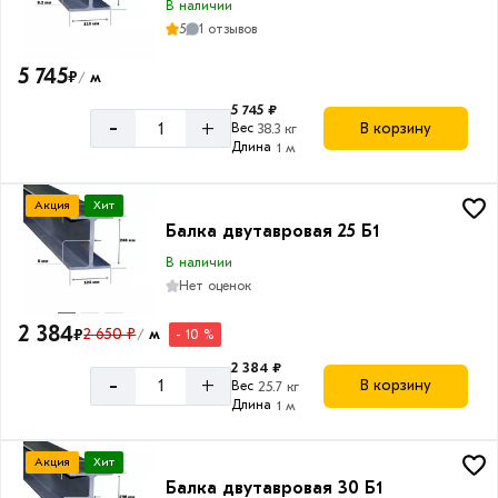
В наличии
5
1 отзывов
5 745
₽
м
/
5 745 ₽
-
+
В корзину
Вес
38.3 кг
Длина
1 м
Акция
Хит
Балка двутавровая 25 Б1
В наличии
Нет оценок
2 384
₽
2 650 ₽
м
- 10 %
/
2 384 ₽
-
+
В корзину
Вес
25.7 кг
Длина
1 м
Акция
Хит
Балка двутавровая 30 Б1