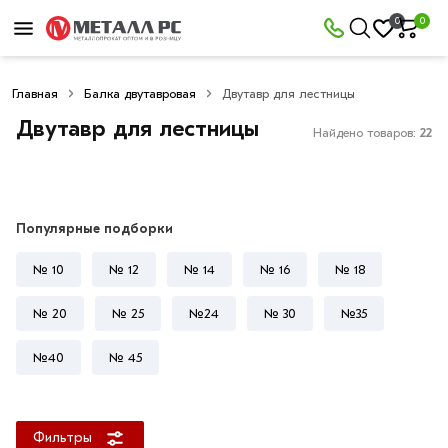
×
0
0
Фильтры
Главная
Балка двутавровая
Двутавр для лестницы
Со
скидкой
Двутавр для лестницы
Найдено товаров:
22
Цена
Популярные подборки
руб.
№ 10
№ 12
№ 14
№ 16
№ 18
—
№ 20
№ 25
№24
№ 30
№35
№40
№ 45
Длина
двутавра
Фильтры
6