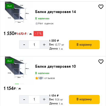
Хит
Балка двутавровая 14
В наличии
Нет оценок
1 550
₽
1 670 ₽
м
- 7 %
/
1 550 ₽
-
+
В корзину
Вес
13.77 кг
Длина
1 м
Хит
Балка двутавровая 10
В наличии
5
1 отзывов
1 154
₽
м
/
1 154 ₽
-
+
В корзину
Вес
9.51 кг
Длина
1 м