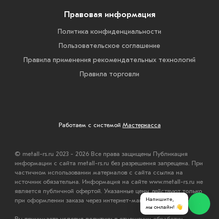
Правовая информация
Политика конфиденциальности
Пользовательское соглашение
Правила применения рекомендательных технологий
Правила торговли
Работаем с системой
Мастеркасса
© metall-rs.ru 2023 - 2026 Все права защищены Публикация
информации с сайта metall-rs.ru без разрешения запрещена. При
частичном использовании материалов с сайта ссылка на
источник обязательна. Информация на сайте www.metall-rs.ru не
является публичной офертой. Указанные цены действуют только
Напишите,
при оформлении заказа через интернет-магазин www.metall-rs.ru.
мы онлайн! 👋
Вы принимаете условия политики в отношении обработки