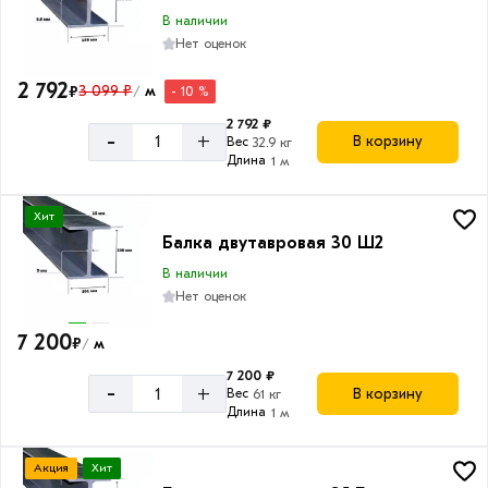
В наличии
Нет оценок
2 792
₽
3 099 ₽
м
- 10 %
/
2 792 ₽
-
+
В корзину
Вес
32.9 кг
Длина
1 м
Хит
Балка двутавровая 30 Ш2
В наличии
Нет оценок
7 200
₽
м
/
7 200 ₽
-
+
В корзину
Вес
61 кг
Длина
1 м
Акция
Хит