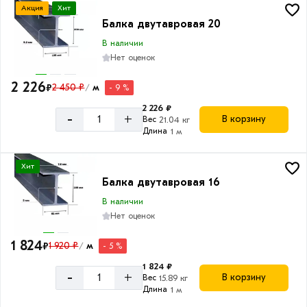
Акция
Хит
Балка двутавровая 20
В наличии
Нет оценок
2 226
₽
2 450 ₽
м
- 9 %
/
2 226 ₽
-
+
В корзину
Вес
21.04 кг
Длина
1 м
Хит
Балка двутавровая 16
В наличии
Нет оценок
1 824
₽
1 920 ₽
м
- 5 %
/
1 824 ₽
-
+
В корзину
Вес
15.89 кг
Длина
1 м