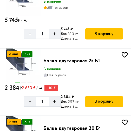
В наличии
5
1 отзывов
5 745
₽
м
/
5 745 ₽
-
+
В корзину
Вес
38.3 кг
Длина
1 м
Акция
Хит
Балка двутавровая 25 Б1
В наличии
Нет оценок
2 384
₽
2 650 ₽
м
- 10 %
/
2 384 ₽
-
+
В корзину
Вес
25.7 кг
Длина
1 м
Акция
Хит
Балка двутавровая 30 Б1