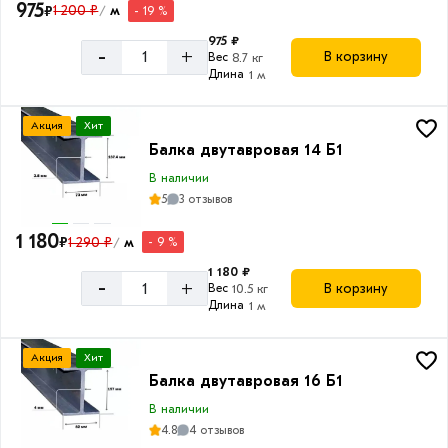
180
975
₽
1 200 ₽
м
- 19 %
/
мм
975 ₽
-
+
196
В корзину
Вес
8.7 кг
Длина
1 м
мм
200
Акция
Хит
мм
Балка двутавровая 14 Б1
240
В наличии
мм
5
3 отзывов
248
1 180
мм
₽
1 290 ₽
м
- 9 %
/
Ширина
1 180 ₽
298
полки
-
+
В корзину
Вес
10.5 кг
мм
Длина
1 м
55
300
мм
мм
Акция
Хит
64
Балка двутавровая 16 Б1
346
мм
мм
В наличии
73
4.8
4 отзывов
396