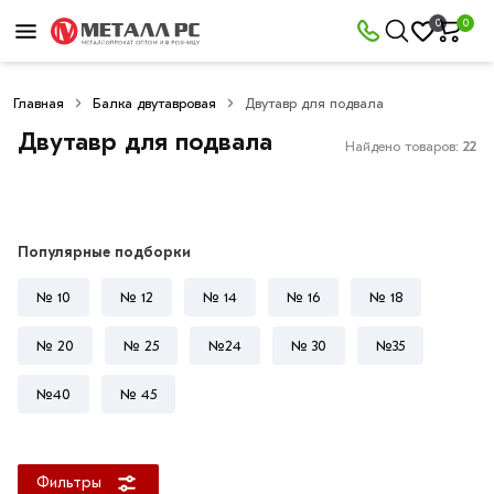
×
0
0
Фильтры
Главная
Балка двутавровая
Двутавр для подвала
Со
скидкой
Двутавр для подвала
Найдено товаров:
22
Цена
Популярные подборки
руб.
№ 10
№ 12
№ 14
№ 16
№ 18
—
№ 20
№ 25
№24
№ 30
№35
№40
№ 45
Длина
двутавра
Фильтры
6