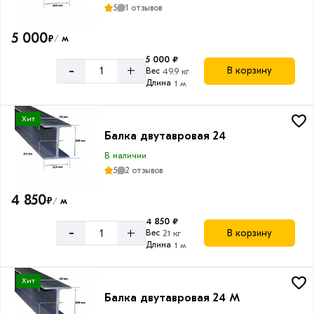
5
1 отзывов
5 000
₽
м
/
5 000 ₽
-
+
В корзину
Вес
49.9 кг
Длина
1 м
Хит
Балка двутавровая 24
В наличии
5
2 отзывов
4 850
₽
м
/
4 850 ₽
-
+
В корзину
Вес
21 кг
Длина
1 м
Хит
Балка двутавровая 24 М