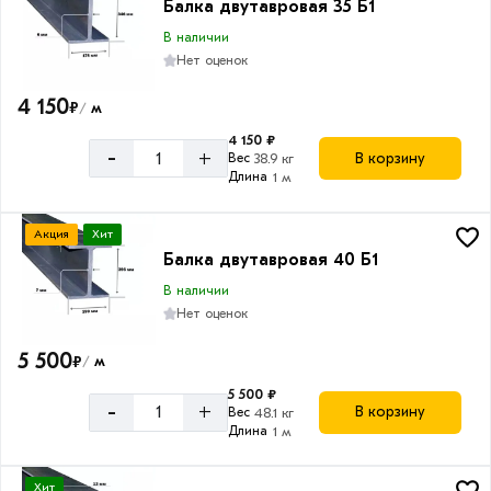
Балка двутавровая 35 Б1
В наличии
Нет оценок
4 150
₽
м
/
4 150 ₽
-
+
В корзину
Вес
38.9 кг
Длина
1 м
Акция
Хит
Балка двутавровая 40 Б1
В наличии
Нет оценок
5 500
₽
м
/
5 500 ₽
-
+
В корзину
Вес
48.1 кг
Длина
1 м
Хит