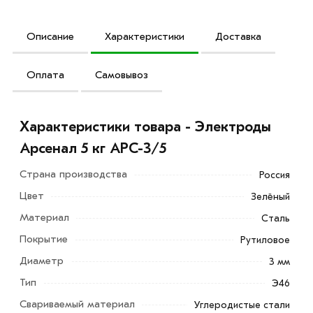
Описание
Характеристики
Доставка
Оплата
Самовывоз
Характеристики товара - Электроды
Арсенал 5 кг АРС-3/5
Страна производства
Россия
Цвет
Зелёный
Материал
Сталь
Электроды Арсенал 5 кг АРС-3/5 предназначены для
Покрытие
Рутиловое
выполнения сварочных работ конструкций из
Диаметр
3 мм
углеродистых марок стали в области строительства и
Тип
Э46
ремонта. Применяются для сварки стыковых,
нахлесточных соединений металла, во всех
Свариваемый материал
Углеродистые стали