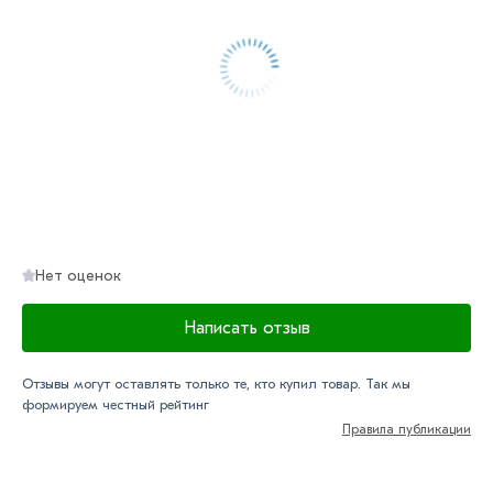
«Быстрый заказ»
. Также можете купить позвонив по
контактам указанным на сайте.
Условия доставки и цены на товар Электроды Monolith
2.5кг Ф3 535 из категории
Электроды
в интернет-
магазине МЕТАЛЛ-РС действительны в Москве и
области. Наши профессиональные менеджеры
обработают заказ и свяжутся с Вами для согласования
условий доставки или самовывоза.
Нет оценок
Данний товар от производителя сертифицирован,
соответствует всем стандартам качества. Возврат
Написать отзыв
купленного товарa в течение 7 дней (наличие чека
обязательно).
Отзывы могут оставлять только те, кто купил товар. Так мы
формируем честный рейтинг
Правила публикации