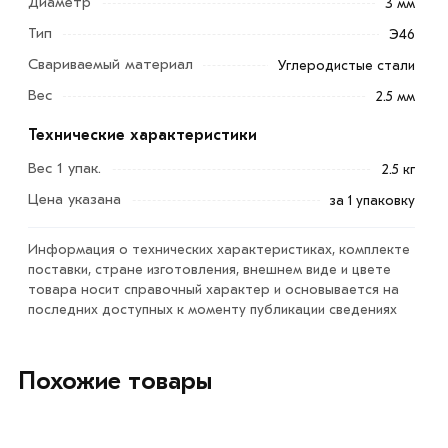
Диаметр
3 мм
Тип
Э46
Свариваемый материал
Углеродистые стали
Вес
2.5 мм
Технические характеристики
Электроды Monolith 2.5кг Ф3 535 предназначены для
сварки угловых, стыковых, нахлёстанных соединений из
Вес 1 упак.
2.5 кг
металла толщиной от 3 до 20 мм. При монтажной
Цена указана
за 1 упаковку
сварке возможна работа во всех пространственных
положениях без изменения сварочного тока.
Информация о технических характеристиках, комплекте
поставки, стране изготовления, внешнем виде и цвете
Сварка вертикальных швов способом «сверху-вниз»
товара носит справочный характер и основывается на
производится короткой дугой или опиранием. Не
последних доступных к моменту публикации сведениях
следует допускать затекания шлака впереди дуги. Для
этого угол подъема электрода к вертикали должен
Похожие товары
составлять 40 – 70°.
Для приобретения данной позиции, кликните мышкой
«Добавить в корзину»
или нажмите на кнопку