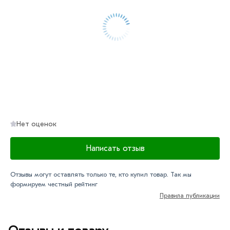
Условия доставки и цены на товар Электроды ESAB OK
46.00Р 4 мм из категории
Электроды
в интернет-
магазине МЕТАЛЛ-РС действительны в Москве и
области. Наши профессиональные менеджеры
обработают заказ и свяжутся с Вами для согласования
условий доставки или самовывоза.
Данний товар от производителя сертифицирован,
соответствует всем стандартам качества. Возврат
Нет оценок
купленного товарa в течение 7 дней (наличие чека
обязательно).
Написать отзыв
Отзывы могут оставлять только те, кто купил товар. Так мы
формируем честный рейтинг
Правила публикации