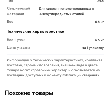
Тип
Э46
Свариваемый
Для сварки низколегированных и
материал
низкоуглеродистых сталей
Электроды ESAB OK 46.00Р 4 мм обладают отличными
Вес
сварочными характеристиками и предназначены для
6.6 кг
сварки конструкций из низкоуглеродистых и
Технические характеристики
низколегированных сталей с пределом текучести до
Вес 1 упак.
6.6 кг
380 МПа во всех пространственных положениях.
Цена указана
за 1 упаковку
Они обладают относительно слабой
чувствительностью к ржавчине, грунтовым покрытиям,
Информация о технических характеристиках, комплекте
цинковым покрытиям и другим загрязнениям на
поставки, стране изготовления, внешнем виде и цвете
поверхности изделий, а также легко отделяют шлак и
товара носит справочный характер и основывается на
последних доступных к моменту публикации сведениях
формируют гладкую поверхность наплавленного валика
с плавным переходом к основному металлу.
Похожие товары
Для приобретения данной позиции, кликните мышкой
«Добавить в корзину»
или нажмите на кнопку
«Быстрый заказ»
. Также можете купить позвонив по
контактам указанным на сайте.