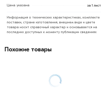
Цена указана
за 1 лист
Условия доставки и цены на товар Профнастил С21
зеленый мох RAL6005 2000х1050х0,35 мм из категории
Информация о технических характеристиках, комплекте
Профнастил окрашенный
в интернет-магазине
поставки, стране изготовления, внешнем виде и цвете
МЕТАЛЛ-РС действительны в Москве и области. Наши
товара носит справочный характер и основывается на
последних доступных к моменту публикации сведениях
профессиональные менеджеры обработают заказ и
свяжутся с Вами для согласования условий доставки
или самовывоза.
Похожие товары
Данний товар от производителя сертифицирован,
соответствует всем стандартам качества. Возврат
купленного товарa в течение 7 дней (наличие чека
обязательно).