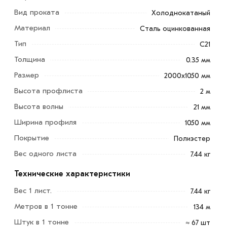
мм - это наиболее популярный вид профилированного
Вид проката
Холоднокатаный
листа, который чаще всего применятеся для
Материал
Сталь оцинкованная
устройства ограждений или отделки фасадов
Тип
С21
строений.
Толщина
0.35 мм
Отличительные особенности профлиста:
Размер
2000х1050 мм
долговечность
Высота профлиста
2 м
Высота волны
21 мм
простота монтажа
Ширина профиля
1050 мм
удобство транспортировки и хранения
Покрытие
Полиэстер
низкие эксплуатационные расходы
Вес одного листа
7.44 кг
эстетичный внешний вид.
Технические характеристики
Для приобретения данной позиции, кликните мышкой
Вес 1 лист.
7.44 кг
«Добавить в корзину»
или нажмите на кнопку
Метров в 1 тонне
134 м
«Быстрый заказ»
. Также можете купить позвонив по
Штук в 1 тонне
≈ 67 шт
контактам указанным на сайте.