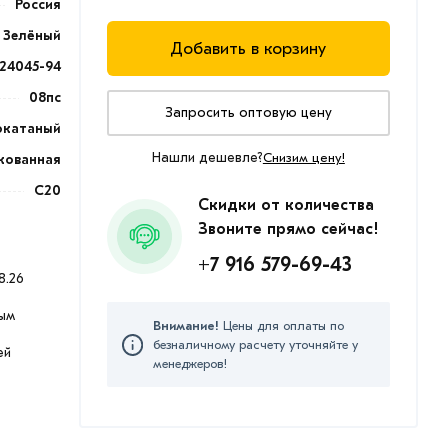
Россия
Зелёный
Добавить в корзину
24045-94
08пс
Запросить оптовую цену
окатаный
Нашли дешевле?
Снизим цену!
кованная
С20
Скидки от количества
Звоните прямо сейчас!
+7 916 579-69-43
8.26
ым
Внимание!
Цены для оплаты по
безналичному расчету уточняйте у
ей
менеджеров!