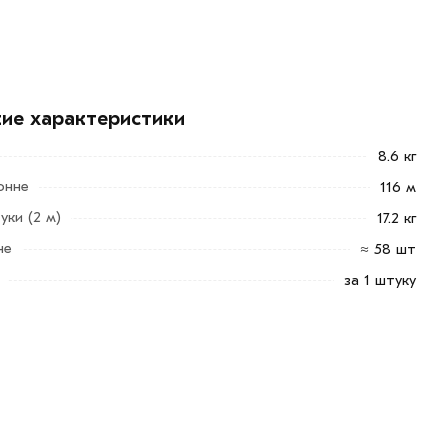
кие характеристики
8.6 кг
онне
116 м
уки (2 м)
17.2 кг
не
≈ 58 шт
за 1 штуку
арa в течение 7 дней (наличие чека обязательно).