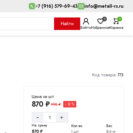
+7 (916) 579-69-43
info@metall-rs.ru
0
0
Найти
Войти
Избранное
Корзина
Код товара:
773
Цена за шт
870 ₽
990 ₽
- 12 %
-
+
На сумму
Кол-во
Вес
870 ₽
1 шт
8.6 кг