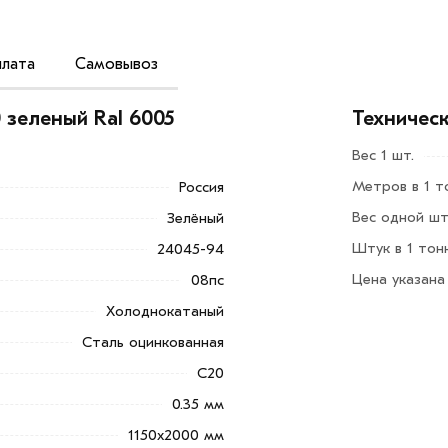
лата
Самовывоз
 это материал, который является самым
 зеленый Ral 6005
Техничес
трех ключевых преимуществах материала:
Вес 1 шт.
арактеристики – материал отличается
Метров в 1 т
Россия
ся при значительных статических /
Вес одной шт
Зелёный
Штук в 1 тон
24045-94
Добавить в корзину»
или нажмите на
Цена указана
08пс
в по контактам указанным на сайте.
Холоднокатаный
ный Ral 6005 2000х1150х0,35 мм из
Сталь оцинкованная
не МЕТАЛЛ-РС действительны в Москве и
ют заказ и свяжутся с Вами для
С20
0.35 мм
1150x2000 мм
тствует всем стандартам качества. Возврат купленного тов