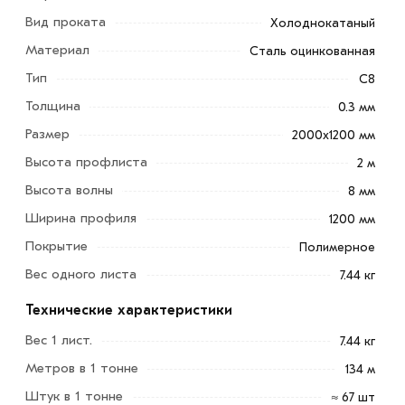
Вид проката
Холоднокатаный
Профнастил С8 графитовый серый RAL7024
Материал
Сталь оцинкованная
2000х1200х0,3 мм - это металлический лист с
Тип
С8
волнообразным профилем. Используется как
Толщина
0.3 мм
облицовочный материал при строительстве заборов,
Размер
2000х1200 мм
гаражей, а так же обшивке стен и потолков.
Высота профлиста
2 м
Преимущества:
Высота волны
8 мм
Устойчив к ультрафиолетовому излучению.
Ширина профиля
1200 мм
Благодаря небольшому весу профнастил легко
Покрытие
Полимерное
транспортировать и крепить.
Вес одного листа
7.44 кг
За счет небольшой толщины лист легко резать.
Технические характеристики
Поверхность листа устойчива к коррозии благодаря
Вес 1 лист.
7.44 кг
оцинкованному покрытию.
Метров в 1 тонне
134 м
Штук в 1 тонне
≈ 67 шт
Для приобретения данной позиции, кликните мышкой