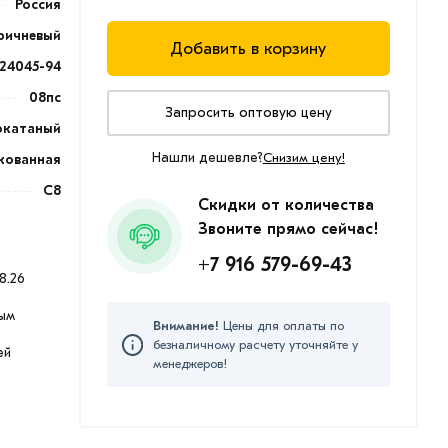
Россия
ричневый
Добавить в корзину
24045-94
08пс
Запросить оптовую цену
окатаный
Нашли дешевле?
Снизим цену!
кованная
С8
Скидки от количества
Звоните прямо сейчас!
+7 916 579-69-43
8.26
ым
Внимание!
Цены для оплаты по
безналичному расчету уточняйте у
ей
менеджеров!