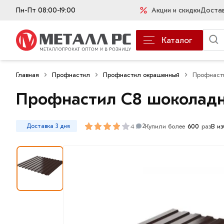
Пн-Пт 08:00-19:00
Акции и скидки
Доста
Каталог
Главная
Профнастил
Профнастил окрашенный
Профнасти
Профнастил С8 шоколадн
4
Купили более
600
раз
В и
Доставка 3 дня
2