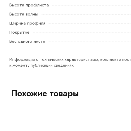
Высота профлиста
Условия доставки и цены на товар Профнастил С8 шок
2000х1200х0,3 мм из категории
Профнастил окрашенны
Высота волны
действительны в Москве и области. Наши профессион
Ширина профиля
свяжутся с Вами для согласования условий доставки ил
Покрытие
Данний товар от производителя сертифицирован, соотве
Вес одного листа
Информация о технических характеристиках, комплекте пост
к моменту публикации сведениях
Похожие товары