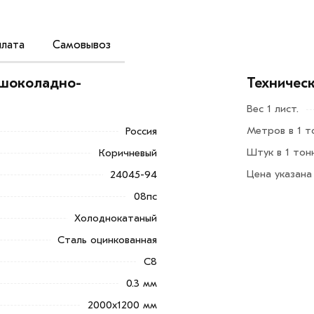
лата
Самовывоз
00х0,3 мм - это металлический лист с
 шоколадно-
Техничес
ьстве заборов, гаражей, а так же
Вес 1 лист.
Метров в 1 т
Россия
Штук в 1 тон
Коричневый
Цена указана
24045-94
08пс
портировать и крепить.
Холоднокатаный
Сталь оцинкованная
 оцинкованному покрытию.
С8
Добавить в корзину»
или нажмите на
0.3 мм
в по контактам указанным на сайте.
2000х1200 мм