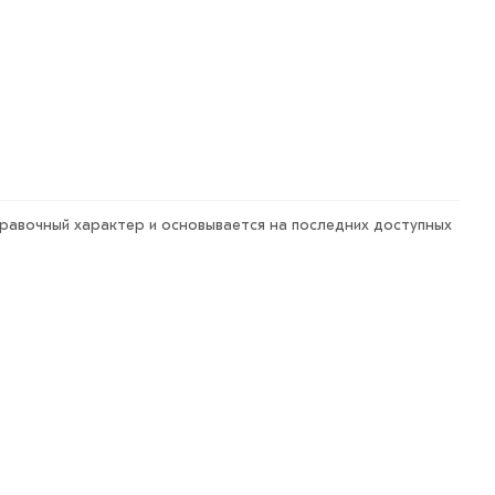
арa в течение 7 дней (наличие чека обязательно).
правочный характер и основывается на последних доступных