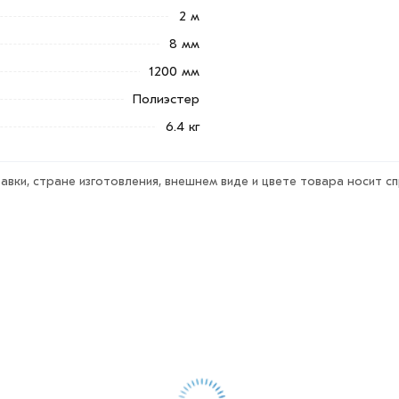
2 м
оладно-коричневый RAL8017
й
в интернет-магазине МЕТАЛЛ-РС
8 мм
альные менеджеры обработают заказ и
1200 мм
и самовывоза.
Полиэстер
тствует всем стандартам качества. Возврат купленного тов
6.4 кг
авки, стране изготовления, внешнем виде и цвете товара носит с