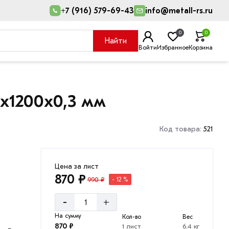
+7 (916) 579-69-43
info@metall-rs.ru
0
0
Найти
Войти
Избранное
Корзина
х1200х0,3 мм
Код товара:
521
Цена за лист
870 ₽
990 ₽
- 12 %
-
+
На сумму
Кол-во
Вес
870 ₽
1 лист
6.4 кг