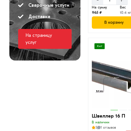
Сварочные услуги
30 П
На сумму
Вес
965 ₽
10.4 к
40 П
Доставка
В корзину
На страницу
услуг
Хит
Швеллер 16 П
В наличии
5
1 отзывов