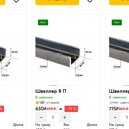
Хит
Хит
Швеллер 8 П
Швеллер
В наличии
В наличии
5
1 отзывов
Нет оцен
630
775
₽
₽
м
698 ₽
860 ₽
 %
- 10 %
/
-
-
+
Длина
На сумму
Вес
Длина
На сумму