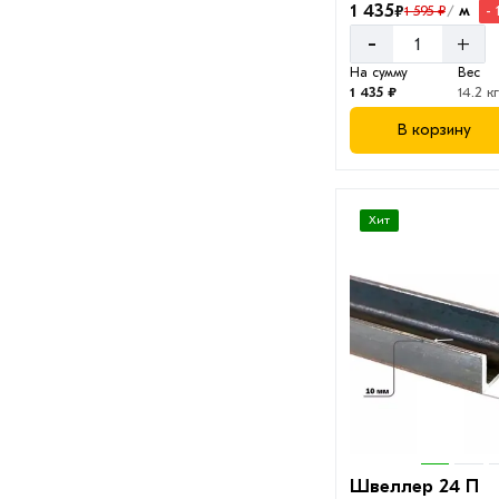
1 435
₽
м
1 595 ₽
- 
/
-
+
На сумму
Вес
1 435 ₽
14.2 кг
В корзину
Хит
Швеллер 24 П