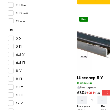
10 мм
10.5 мм
Хит
11 мм
13.5 мм
Тип
5 У
5 П
6,5 У
6,5 П
8 У
Швеллер 8 У
8 П
В наличии
10 У
Нет оценок
630
₽
м
698 ₽
- 10
/
10 П
-
+
12 У
На сумму
Вес