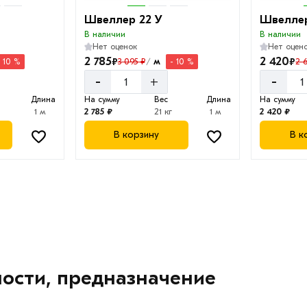
Швеллер 22 У
Швеллер
В наличии
В наличии
Нет оценок
Нет оцен
2 785
2 420
₽
₽
м
3 095 ₽
2 
- 10 %
- 10 %
/
-
-
+
Длина
На сумму
Вес
Длина
На сумму
1 м
2 785 ₽
21 кг
1 м
2 420 ₽
В корзину
В к
ности, предназначение