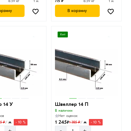
8.59 кг
1 м
775 ₽
8.59 кг
1 м
орзину
В корзину
Хит
 14 У
Швеллер 14 П
В наличии
вов
Нет оценок
1 245
₽
м
м
85 ₽
1 385 ₽
- 10 %
- 10 %
/
/
-
+
+