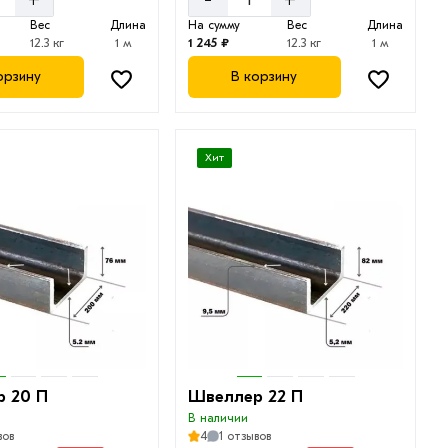
Вес
Длина
На сумму
Вес
Длина
12.3 кг
1 м
1 245 ₽
12.3 кг
1 м
орзину
В корзину
Хит
 20 П
Швеллер 22 П
В наличии
вов
4
1 отзывов