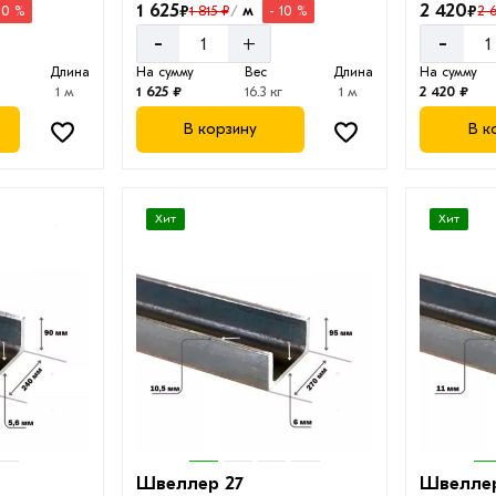
1 625
2 420
₽
₽
м
1 815 ₽
2 
10 %
- 10 %
/
-
-
+
Длина
На сумму
Вес
Длина
На сумму
1 м
1 625 ₽
16.3 кг
1 м
2 420 ₽
В корзину
В к
Хит
Хит
Швеллер 27
Швелле