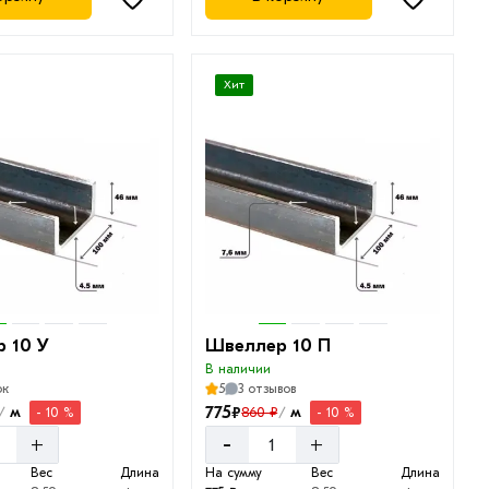
Хит
 10 У
Швеллер 10 П
В наличии
ок
5
3 отзывов
775
₽
м
м
860 ₽
- 10 %
- 10 %
/
/
-
+
+
Вес
Длина
На сумму
Вес
Длина