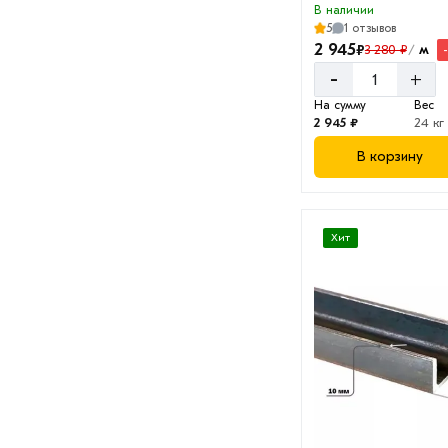
В наличии
5
1 отзывов
2 945
₽
м
3 280 ₽
/
-
+
На сумму
Вес
2 945 ₽
24 кг
В корзину
Хит