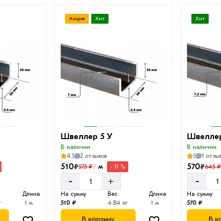
Акция
Хит
Хит
Швеллер 5 У
Швеллер
В наличии
В наличии
4.5
2 отзывов
5
1 отзы
510
570
₽
₽
м
575 ₽
645 ₽
- 11 %
/
-
-
+
Длина
На сумму
Вес
Длина
На сумму
г
1 м
510 ₽
4.84 кг
1 м
570 ₽
В корзину
В к