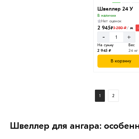
Швеллер 24 У
В наличии
Нет оценок
2 945
₽
м
3 280 ₽
/
-
+
На сумму
Вес
2 945 ₽
24 кг
В корзину
1
2
Швеллер для ангара: особен