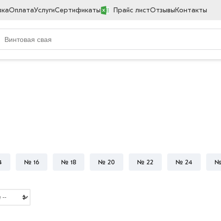
вка
Оплата
Услуги
Сертификаты
Прайс лист
Отзывы
Контакты
4
№ 16
№ 18
№ 20
№ 22
№ 24
№