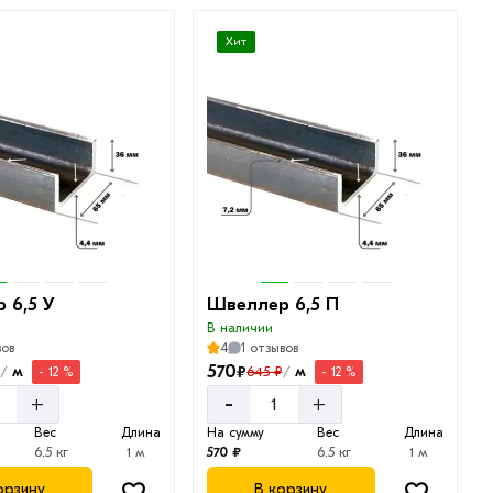
Хит
 6,5 У
Швеллер 6,5 П
В наличии
вов
4
1 отзывов
570
₽
м
м
645 ₽
- 12 %
- 12 %
/
/
-
+
+
Вес
Длина
На сумму
Вес
Длина
6.5 кг
1 м
570 ₽
6.5 кг
1 м
орзину
В корзину