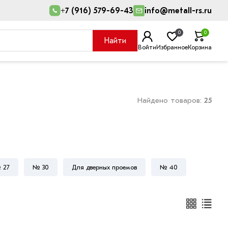
+7 (916) 579-69-43
info@metall-rs.ru
0
0
Найти
Войти
Избранное
Корзина
Найдено товаров:
25
 27
№ 30
Для дверных проемов
№ 40