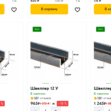
1 м
630 ₽
7.05 кг
1 м
775 ₽
В корзину
В к
Хит
Хит
Швеллер 12 У
Швеллер
В наличии
В наличии
5
1 отзывов
5
1 отзы
965
1 245
₽
₽
м
1 075 ₽
1 3
0 %
- 10 %
/
-
-
+