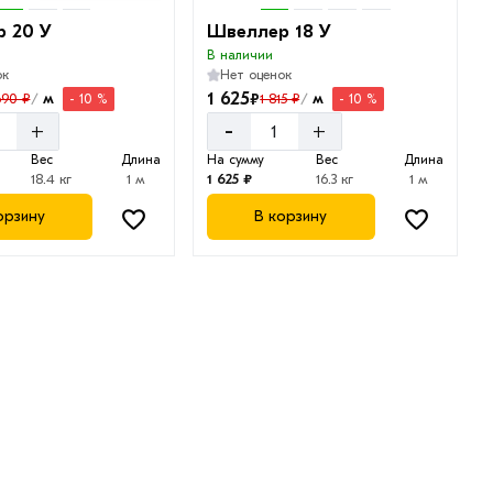
 20 У
Швеллер 18 У
В наличии
ок
Нет оценок
1 625
₽
м
м
690 ₽
1 815 ₽
- 10 %
- 10 %
/
/
-
+
+
Вес
Длина
На сумму
Вес
Длина
18.4 кг
1 м
1 625 ₽
16.3 кг
1 м
орзину
В корзину