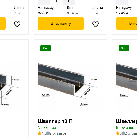
Длина
На сумму
Вес
Длина
На сумму
г
1 м
965 ₽
10.4 кг
1 м
1 245 ₽
В корзину
В к
Хит
Хит
Швеллер 18 П
Швеллер
В наличии
В наличии
4.5
2 отзывов
5
2 отзы