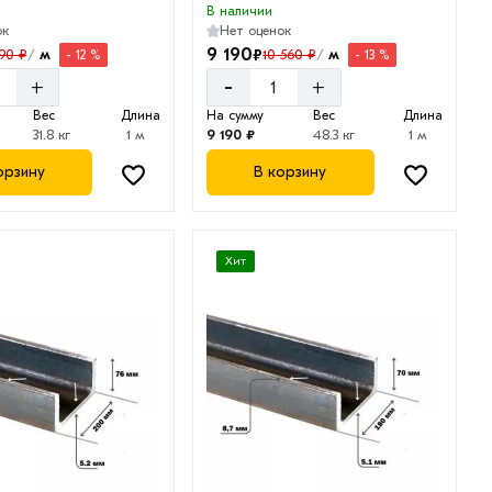
В наличии
ок
Нет оценок
9 190
₽
м
м
390 ₽
10 560 ₽
- 12 %
- 13 %
/
/
-
+
+
Вес
Длина
На сумму
Вес
Длина
31.8 кг
1 м
9 190 ₽
48.3 кг
1 м
орзину
В корзину
Хит