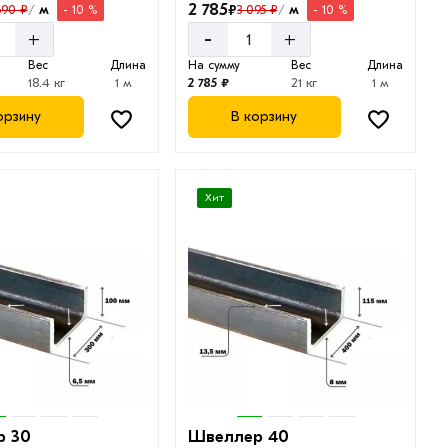
2 785
₽
м
м
690 ₽
3 095 ₽
- 10 %
- 10 %
/
/
-
+
+
Вес
Длина
На сумму
Вес
Длина
18.4 кг
1 м
2 785 ₽
21 кг
1 м
орзину
В корзину
Хит
р 30
Швеллер 40