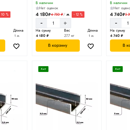
В наличии
В наличии
Нет оценок
Нет оцен
4 180
4 740
₽
₽
м
4 750 ₽
5 
- 10 %
- 12 %
/
-
-
+
Длина
На сумму
Вес
Длина
На сумму
1 м
4 180 ₽
27.7 кг
1 м
4 740 ₽
В корзину
В к
Хит
Хит