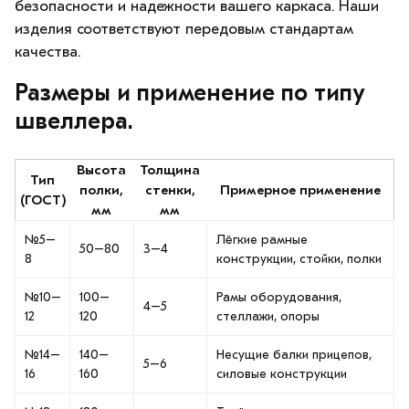
безопасности и надежности вашего каркаса. Наши
изделия соответствуют передовым стандартам
качества.
Размеры и применение по типу
швеллера.
Высота
Толщина
Тип
полки,
стенки,
Примерное применение
(ГОСТ)
мм
мм
№5–
Лёгкие рамные
50–80
3–4
8
конструкции, стойки, полки
№10–
100–
Рамы оборудования,
4–5
12
120
стеллажи, опоры
№14–
140–
Несущие балки прицепов,
5–6
16
160
силовые конструкции