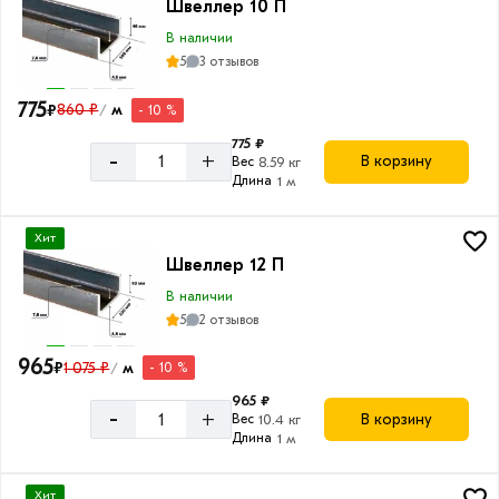
П
Швеллер 10 П
В наличии
40
5
3 отзывов
П
775
₽
860 ₽
м
- 10 %
/
775 ₽
-
+
В корзину
Вес
8.59 кг
Длина
1 м
Хит
Швеллер 12 П
В наличии
5
2 отзывов
965
₽
1 075 ₽
м
- 10 %
/
965 ₽
-
+
В корзину
Вес
10.4 кг
Длина
1 м
Хит