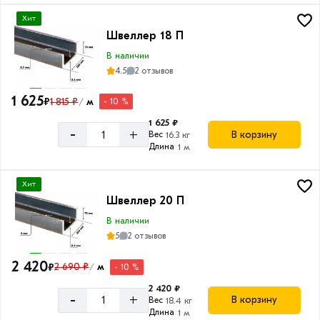
Хит
Швеллер 18 П
В наличии
4.5
2 отзывов
1 625
₽
1 815 ₽
м
- 10 %
/
1 625 ₽
-
+
В корзину
Вес
16.3 кг
Длина
1 м
Хит
Швеллер 20 П
В наличии
5
2 отзывов
2 420
₽
2 690 ₽
м
- 10 %
/
2 420 ₽
-
+
В корзину
Вес
18.4 кг
Длина
1 м