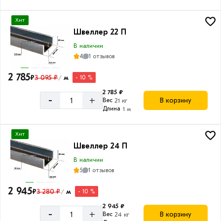
Хит
Швеллер 22 П
В наличии
4
1 отзывов
2 785
₽
3 095 ₽
м
- 10 %
/
2 785 ₽
-
+
В корзину
Вес
21 кг
Длина
1 м
Хит
Швеллер 24 П
В наличии
5
1 отзывов
2 945
₽
3 280 ₽
м
- 10 %
/
2 945 ₽
-
+
В корзину
Вес
24 кг