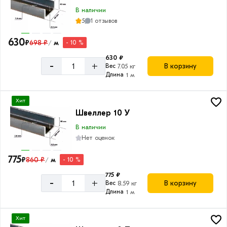
П
В наличии
5
1 отзывов
20
У
630
₽
698 ₽
м
- 10 %
/
20
630 ₽
П
-
+
В корзину
Вес
7.05 кг
Длина
1 м
22
У
Хит
22
Швеллер 10 У
П
В наличии
24
Нет оценок
У
775
₽
860 ₽
м
- 10 %
/
24
П
775 ₽
-
+
В корзину
Вес
8.59 кг
27
Длина
1 м
П
30
Хит