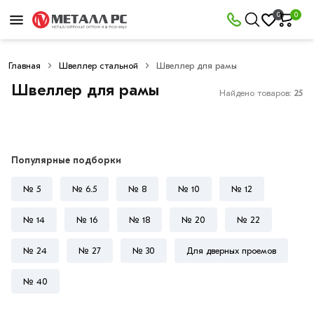
×
0
0
Фильтры
Главная
Швеллер стальной
Швеллер для рамы
Со
скидкой
Швеллер для рамы
Найдено товаров:
25
Цена
Популярные подборки
руб.
№ 5
№ 6.5
№ 8
№ 10
№ 12
—
№ 14
№ 16
№ 18
№ 20
№ 22
№ 24
№ 27
№ 30
Для дверных проемов
Толщина
№ 40
стенки
7