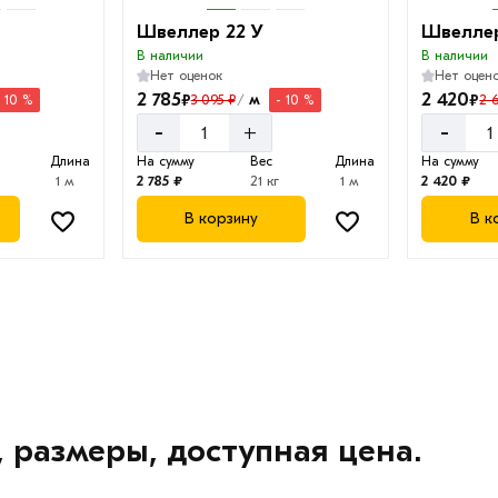
Швеллер 22 У
Швеллер
В наличии
В наличии
Нет оценок
Нет оцен
2 785
2 420
₽
₽
м
3 095 ₽
2 
- 10 %
- 10 %
/
-
-
+
Длина
На сумму
Вес
Длина
На сумму
1 м
2 785 ₽
21 кг
1 м
2 420 ₽
В корзину
В к
 размеры, доступная цена.