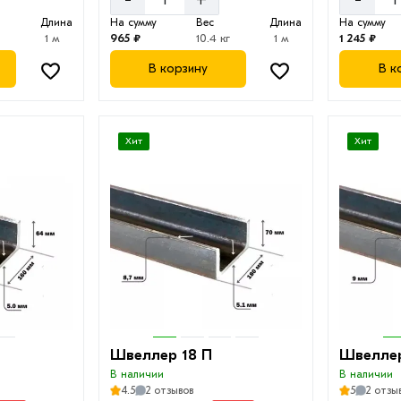
Длина
На сумму
Вес
Длина
На сумму
г
1 м
965 ₽
10.4 кг
1 м
1 245 ₽
В корзину
В к
Хит
Хит
Швеллер 18 П
Швеллер
В наличии
В наличии
4.5
2 отзывов
5
2 отзы