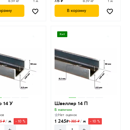
8.59 кг
1 м
775 ₽
8.59 кг
1 м
орзину
В корзину
Хит
 14 У
Швеллер 14 П
В наличии
вов
Нет оценок
1 245
₽
м
м
85 ₽
1 385 ₽
- 10 %
- 10 %
/
/
-
+
+