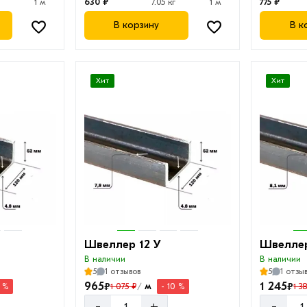
1 м
630 ₽
7.05 кг
1 м
775 ₽
В корзину
В к
Хит
Хит
Швеллер 12 У
Швеллер
В наличии
В наличии
5
1 отзывов
5
1 отзы
965
1 245
₽
₽
м
1 075 ₽
1 3
0 %
- 10 %
/
-
-
+