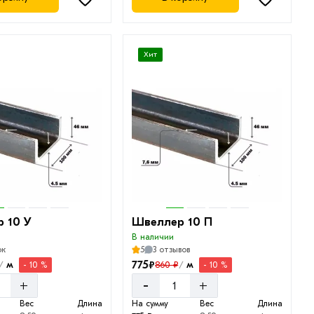
Хит
 10 У
Швеллер 10 П
В наличии
ок
5
3 отзывов
775
₽
м
м
860 ₽
- 10 %
- 10 %
/
/
-
+
+
Вес
Длина
На сумму
Вес
Длина