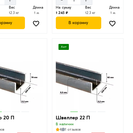
Вес
Длина
На сумму
Вес
Длина
12.3 кг
1 м
1 245 ₽
12.3 кг
1 м
орзину
В корзину
Хит
 20 П
Швеллер 22 П
В наличии
вов
4
1 отзывов