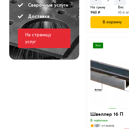
Сварочные услуги
30 П
На сумму
Вес
965 ₽
10.4 к
40 П
Доставка
В корзину
На страницу
услуг
Хит
Швеллер 16 П
В наличии
5
1 отзывов