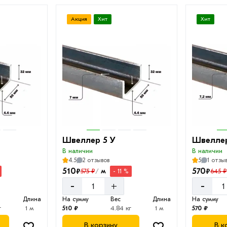
Акция
Хит
Хит
Швеллер 5 У
Швеллер
В наличии
В наличии
4.5
2 отзывов
5
1 отзы
510
570
₽
₽
м
575 ₽
645 ₽
- 11 %
/
-
-
+
Длина
На сумму
Вес
Длина
На сумму
г
1 м
510 ₽
4.84 кг
1 м
570 ₽
В корзину
В к