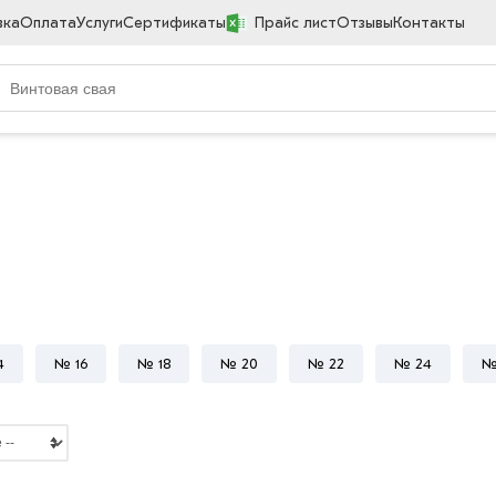
вка
Оплата
Услуги
Сертификаты
Прайс лист
Отзывы
Контакты
4
№ 16
№ 18
№ 20
№ 22
№ 24
№