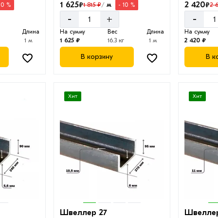
1 625
2 420
₽
₽
м
1 815 ₽
2 
10 %
- 10 %
/
-
-
+
Длина
На сумму
Вес
Длина
На сумму
1 м
1 625 ₽
16.3 кг
1 м
2 420 ₽
В корзину
В к
Хит
Хит
Швеллер 27
Швелле