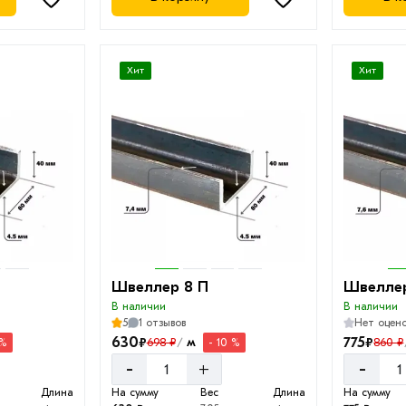
Хит
Хит
Швеллер 8 П
Швеллер
В наличии
В наличии
5
1 отзывов
Нет оцен
630
775
₽
₽
м
698 ₽
860 ₽
 %
- 10 %
/
-
-
+
Длина
На сумму
Вес
Длина
На сумму