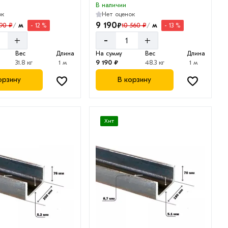
В наличии
ок
Нет оценок
9 190
₽
м
м
390 ₽
10 560 ₽
- 12 %
- 13 %
/
/
-
+
+
Вес
Длина
На сумму
Вес
Длина
31.8 кг
1 м
9 190 ₽
48.3 кг
1 м
орзину
В корзину
Хит