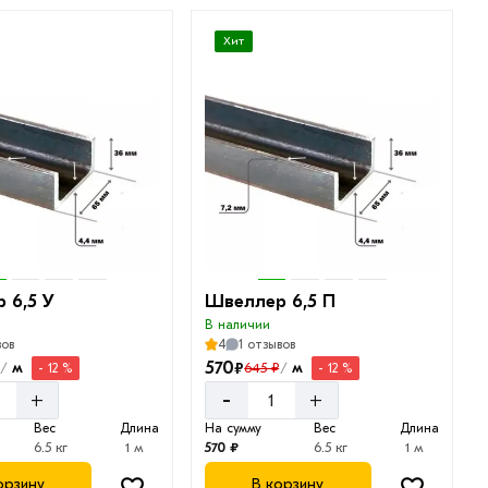
Хит
 6,5 У
Швеллер 6,5 П
В наличии
вов
4
1 отзывов
570
₽
м
м
645 ₽
- 12 %
- 12 %
/
/
-
+
+
Вес
Длина
На сумму
Вес
Длина
6.5 кг
1 м
570 ₽
6.5 кг
1 м
орзину
В корзину