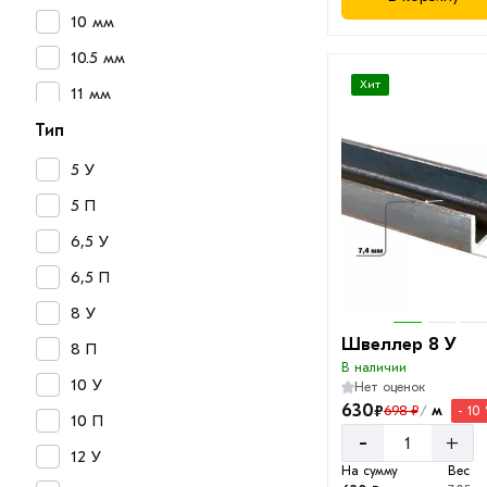
10 мм
10.5 мм
Хит
11 мм
13.5 мм
Тип
5 У
5 П
6,5 У
6,5 П
8 У
Швеллер 8 У
8 П
В наличии
10 У
Нет оценок
630
₽
м
698 ₽
- 10
/
10 П
-
+
12 У
На сумму
Вес