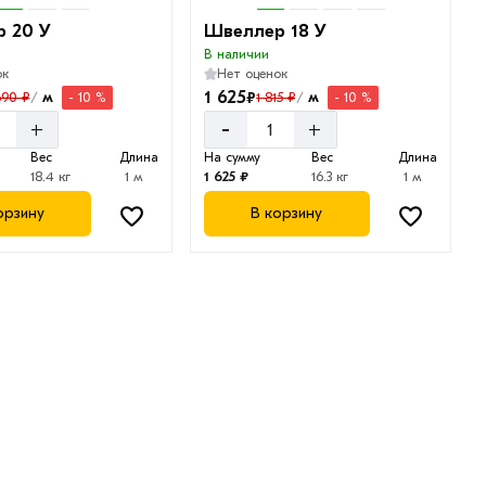
 20 У
Швеллер 18 У
В наличии
ок
Нет оценок
1 625
₽
м
м
690 ₽
1 815 ₽
- 10 %
- 10 %
/
/
-
+
+
Вес
Длина
На сумму
Вес
Длина
18.4 кг
1 м
1 625 ₽
16.3 кг
1 м
орзину
В корзину