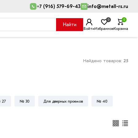
+7 (916) 579-69-43
info@metall-rs.ru
0
0
Найти
Войти
Избранное
Корзина
Найдено товаров:
25
 27
№ 30
Для дверных проемов
№ 40