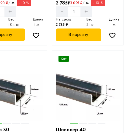
2 785
₽
м
м
690 ₽
3 095 ₽
- 10 %
- 10 %
/
/
-
+
+
Вес
Длина
На сумму
Вес
Длина
18.4 кг
1 м
2 785 ₽
21 кг
1 м
орзину
В корзину
Хит
р 30
Швеллер 40