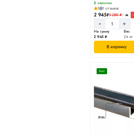
В наличии
5
1 отзывов
2 945
₽
м
3 280 ₽
/
-
+
На сумму
Вес
2 945 ₽
24 кг
В корзину
Хит