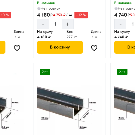
В наличии
В наличии
Нет оценок
Нет оцен
4 180
4 740
₽
₽
м
4 750 ₽
5 
- 10 %
- 12 %
/
-
-
+
Длина
На сумму
Вес
Длина
На сумму
1 м
4 180 ₽
27.7 кг
1 м
4 740 ₽
В корзину
В к
Хит
Хит