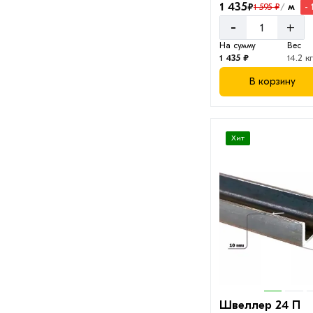
1 435
₽
м
1 595 ₽
- 
/
-
+
На сумму
Вес
1 435 ₽
14.2 кг
В корзину
Хит
Швеллер 24 П