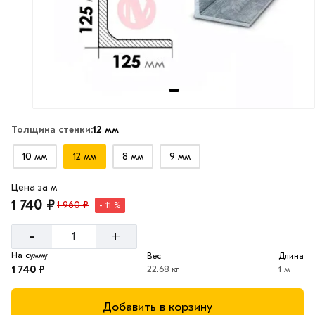
Толщина стенки:
12 мм
10 мм
12 мм
8 мм
9 мм
Цена за м
1 740 ₽
1 960 ₽
- 11 %
-
+
На сумму
Вес
Длина
1 740 ₽
22.68 кг
1 м
Добавить в корзину