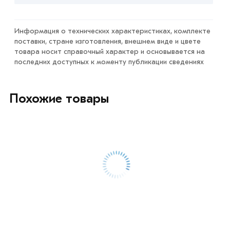
Условия доставки и цены на товар Уголок 125х125х12
мм из категории
Уголок равнополочный
в интернет-
магазине МЕТАЛЛ-РС действительны в Москве и
Информация о технических характеристиках, комплекте
поставки, стране изготовления, внешнем виде и цвете
области. Наши профессиональные менеджеры
товара носит справочный характер и основывается на
обработают заказ и свяжутся с Вами для согласования
последних доступных к моменту публикации сведениях
условий доставки или самовывоза.
Данний товар от производителя сертифицирован,
Похожие товары
соответствует всем стандартам качества. Возврат
купленного товарa в течение 7 дней (наличие чека
обязательно).