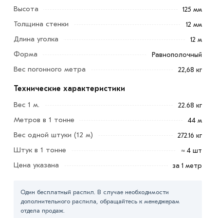
Высота
125 мм
Толщина стенки
12 мм
Длина уголка
12 м
Уголок 125х125х12 мм - это разновидность стального
Форма
сортового металлопроката и имеет Г-образную
Равнополочный
форму, которую получают в результате горячей
Вес погонного метра
22,68 кг
прокатки заготовки из металла. Наиболее
Технические характеристики
востребованные марки стали - ст3, 09Г2С.
Вес 1 м.
22.68 кг
Изделие применяется для возведения нагруженных и
Метров в 1 тонне
44 м
слабонагруженных конструкций, при формировании
каркасов ЖД вагонов, также используется для
Вес одной штуки (12 м)
272.16 кг
сваривания станины для тяжелых станков.
Штук в 1 тонне
≈ 4 шт
Цена указана
за 1 метр
Для приобретения данной позиции, кликните мышкой
«Добавить в корзину»
или нажмите на кнопку
«Быстрый заказ»
. Также можете купить позвонив по
Один бесплатный распил. В случае необходимости
дополнительного распила, обращайтесь к менеджерам
контактам указанным на сайте.
отдела продаж.