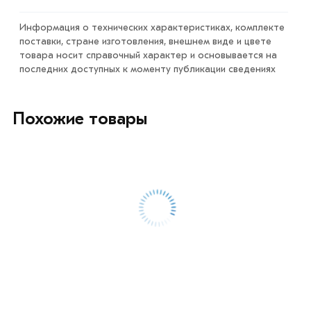
Условия доставки и цены на товар Уголок 70х70х6 мм
Информация о технических характеристиках, комплекте
поставки, стране изготовления, внешнем виде и цвете
из категории
Уголок равнополочный
в интернет-
товара носит справочный характер и основывается на
магазине МЕТАЛЛ-РС действительны в Москве и
последних доступных к моменту публикации сведениях
области. Наши профессиональные менеджеры
обработают заказ и свяжутся с Вами для согласования
условий доставки или самовывоза.
Похожие товары
Данний товар от производителя сертифицирован,
соответствует всем стандартам качества. Возврат
купленного товарa в течение 7 дней (наличие чека
обязательно).