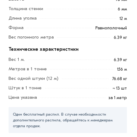
Толщина стенки
6 мм
Длина уголка
12 м
Уголок 70х70х6 мм имеет равные полки, и производится
Форма
из стали марки Ст3пс. Процесс производства
Равнополочный
представленного в нашем ассортименте уголка,
Вес погонного метра
6.39 кг
происходит с применением горячекатаного метода
Технические характеристики
изготовления, с соблюдением стандартов по ГОСТ
8509-93 / ГОСТ 535-2005 / ГОСТ 8510-93.
Вес 1 м.
6.39 кг
Метров в 1 тонне
156 м
Используется для выравнивания углов, в дверных и
оконных проемах, так же используется при
Вес одной штуки (12 м)
76.68 кг
изготовлении каркасов для мебели. Строительство
Штук в 1 тонне
≈ 13 шт
различных конструкций, например, торговых
Цена указана
за 1 метр
павильонов, киосков и прочих.
Для приобретения данной позиции, кликните мышкой
Один бесплатный распил. В случае необходимости
дополнительного распила, обращайтесь к менеджерам
«Добавить в корзину»
или нажмите на кнопку
отдела продаж.
«Быстрый заказ»
. Также можете купить позвонив по
контактам указанным на сайте.