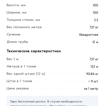
Высота, мм
100
Ширина, мм
100
Толщина стенки, мм
2.5
Вес погонного метра
7.57 кг
Сечение
Квадратная
Длина трубы
12 м
Технические характеристики
Труба профильная 100х100х2.5 мм - это прокат
Вес 1 м.
7.57 кг
квадратного сечения, используемая в строительстве,
промышленности и сельском хозяйстве. Шовные трубы
Метров в 1 тонне
132 м
горячедеформированного типа отличаются особой
Вес одной штуки (12 м)
90.84 кг
прочностью и надежностью.
Штук в 1 тонне
≈ 11 шт
Имеет высокий показатель пластичности и вязкости. В
Цена указана
за 1 метр
ней меньше образуются дефекты внутреннего
строения, снижающие показатель прочности. Материал
Один бесплатный распил. В случае необходимости
имеет небольшой вес, благодаря чему обеспечивается
дополнительного распила, обращайтесь к менеджерам