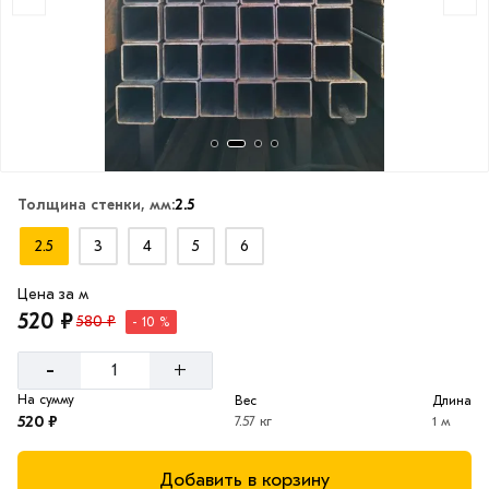
Толщина стенки, мм:
2.5
2.5
3
4
5
6
Цена за м
520 ₽
580 ₽
- 10 %
-
+
На сумму
Вес
Длина
520 ₽
7.57 кг
1 м
Добавить в корзину