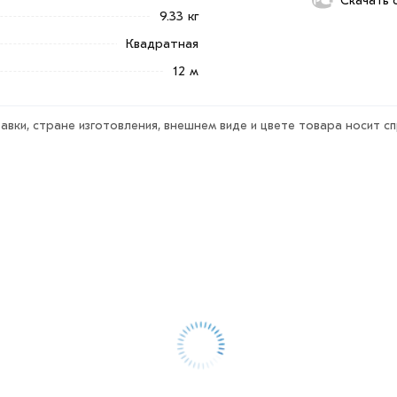
Скачать 
ека обязательно).
9.33 кг
Квадратная
12 м
авки, стране изготовления, внешнем виде и цвете товара носит с