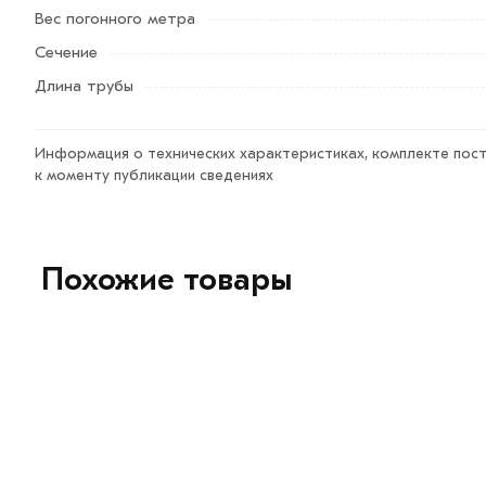
Возврат купленного товарa в течение 7 дней (наличие ч
Вес погонного метра
Сечение
Длина трубы
Информация о технических характеристиках, комплекте пост
к моменту публикации сведениях
Похожие товары