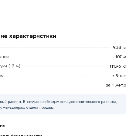
кие характеристики
9.33 кг
онне
107 м
уки (12 м)
111.96 кг
не
≈ 9 шт
за 1 метр
ный распил. В случае необходимости дополнительного распила,
к менеджерам отдела продаж.
ия