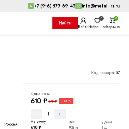
+7 (916) 579-69-43
info@metall-rs.ru
0
0
Найти
Войти
Избранное
Корзина
Код товара:
57
Цена за м
610 ₽
675 ₽
- 10 %
-
+
На сумму
Вес
Длина
Россия
610 ₽
9.33 кг
1 м