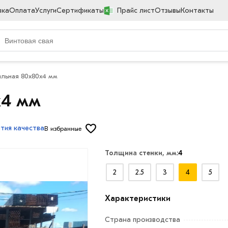
вка
Оплата
Услуги
Сертификаты
Прайс лист
Отзывы
Контакты
ильная 80х80х4 мм
х4 мм
нтия качества
В избранные
Толщина стенки, мм:
4
2
2.5
3
4
5
Характеристики
Страна производства