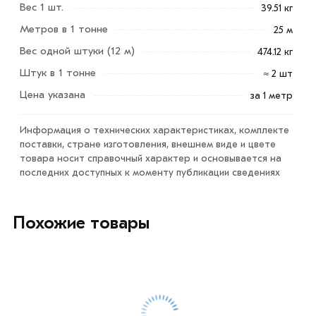
Вес 1 шт.
39.51 кг
Для приобретения данной позиции, кликните мышкой
Метров в 1 тонне
25 м
«Добавить в корзину»
или нажмите на кнопку
Вес одной штуки (12 м)
474.12 кг
«Быстрый заказ»
. Также можете купить позвонив по
контактам указанным на сайте.
Штук в 1 тонне
≈ 2 шт
Цена указана
за 1 метр
Условия доставки и цены на товар Труба
электросварная 273х6 мм из категории
Труба
Информация о технических характеристиках, комплекте
электросварная
в интернет-магазине МЕТАЛЛ-РС
поставки, стране изготовления, внешнем виде и цвете
действительны в Москве и области. Наши
товара носит справочный характер и основывается на
профессиональные менеджеры обработают заказ и
последних доступных к моменту публикации сведениях
свяжутся с Вами для согласования условий доставки
или самовывоза.
Похожие товары
Данний товар от производителя сертифицирован,
соответствует всем стандартам качества. Возврат
купленного товарa в течение 7 дней (наличие чека
обязательно).