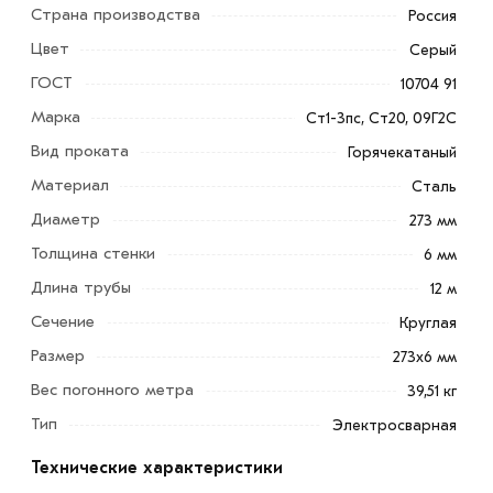
Страна производства
Россия
Цвет
Серый
ГОСТ
10704 91
Марка
Ст1-3пс, Ст20, 09Г2С
Вид проката
Горячекатаный
Труба электросварная 273х6 мм - это длинномерное
Материал
Сталь
полое цилиндрическое тела с одним или двумя
Диаметр
273 мм
сварными швами и поверхностным защитным слоем
Толщина стенки
6 мм
цинка. В зависимости от применения они бывают
Длина трубы
12 м
общего назначения, водогазопроводные,
нефтегазопроводные.
Сечение
Круглая
Размер
273х6 мм
Основными способами соединения кромок заготовки
Вес погонного метра
39,51 кг
являются высокочастотная, печная, дуговая под слоем
флюса, электродуговая в среде инертных газов,
Тип
Электросварная
электрическая сопротивлением, электронно-лучевая
Технические характеристики
сварка.