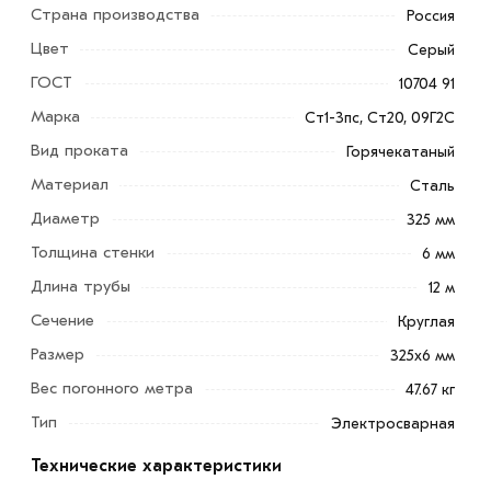
Страна производства
Россия
Цвет
Серый
ГОСТ
10704 91
Марка
Ст1-3пс, Ст20, 09Г2С
Вид проката
Горячекатаный
Труба электросварная 325х6 мм выпускаются с учетом
Материал
Сталь
требований российских стандартов качества: ГОСТ
Диаметр
325 мм
10704, 10705, СТО 00186217-477, ТУ 14-105-692.
Толщина стенки
6 мм
Производятся из углеродистых марок с
Длина трубы
12 м
неограниченной свариваемостью: СТ2ПС, СТ1ПС,
СТ3СП.
Сечение
Круглая
Размер
325х6 мм
Применяется в Москве при монтаже отопления,
водопроводов, газоснабжения, инженерных сетей
Вес погонного метра
47.67 кг
другого назначения. Не используется прокат для
Тип
Электросварная
устройства теплонагревателей.
Технические характеристики
Для приобретения данной позиции, кликните мышкой