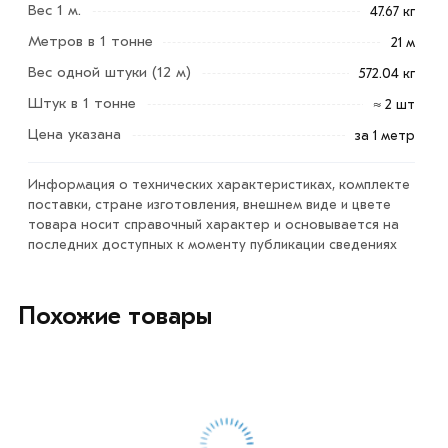
Вес 1 м.
47.67 кг
«Добавить в корзину»
или нажмите на кнопку
Метров в 1 тонне
21 м
«Быстрый заказ»
. Также можете купить позвонив по
контактам указанным на сайте.
Вес одной штуки (12 м)
572.04 кг
Штук в 1 тонне
≈ 2 шт
Условия доставки и цены на товар Труба
Цена указана
электросварная 325х6 мм из категории
Труба
за 1 метр
электросварная
в интернет-магазине МЕТАЛЛ-РС
действительны в Москве и области. Наши
Информация о технических характеристиках, комплекте
поставки, стране изготовления, внешнем виде и цвете
профессиональные менеджеры обработают заказ и
товара носит справочный характер и основывается на
свяжутся с Вами для согласования условий доставки
последних доступных к моменту публикации сведениях
или самовывоза.
Данний товар от производителя сертифицирован,
Похожие товары
соответствует всем стандартам качества. Возврат
купленного товарa в течение 7 дней (наличие чека
обязательно).