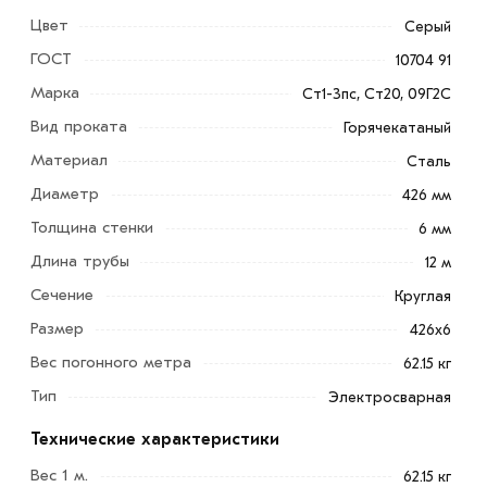
Цвет
Серый
ГОСТ
10704 91
Марка
Ст1-3пс, Ст20, 09Г2С
Вид проката
Горячекатаный
Труба электросварная 426х6 мм - это
Материал
Сталь
высококачественное трубное изделие из металла,
Диаметр
426 мм
отличающееся наличием овального поперечного
Толщина стенки
6 мм
сечения. Более широкие обороты применения получила
прямошовная продукция.
Длина трубы
12 м
Сечение
Круглая
Это связано с малой длиной шва, что позволяет
Размер
тщательнее контролировать процесс изготовления
426х6
изделия на всех этапах производства и выпустить
Вес погонного метра
62.15 кг
качественный товар. Применяется для
Тип
Электросварная
транспортировки жидкостей и газа, возведения
конструкций разного назначения.
Технические характеристики
Вес 1 м.
62.15 кг
Для приобретения данной позиции, кликните мышкой