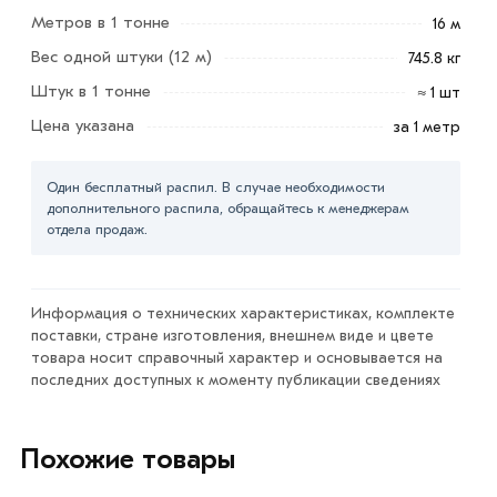
«Добавить в корзину»
или нажмите на кнопку
Метров в 1 тонне
16 м
«Быстрый заказ»
. Также можете купить позвонив по
Вес одной штуки (12 м)
745.8 кг
контактам указанным на сайте.
Штук в 1 тонне
≈ 1 шт
Условия доставки и цены на товар Труба
Цена указана
за 1 метр
электросварная 426х6 мм из категории
Труба
электросварная
в интернет-магазине МЕТАЛЛ-РС
Один бесплатный распил. В случае необходимости
действительны в Москве и области. Наши
дополнительного распила, обращайтесь к менеджерам
отдела продаж.
профессиональные менеджеры обработают заказ и
свяжутся с Вами для согласования условий доставки
или самовывоза.
Информация о технических характеристиках, комплекте
Данний товар от производителя сертифицирован,
поставки, стране изготовления, внешнем виде и цвете
товара носит справочный характер и основывается на
соответствует всем стандартам качества. Возврат
последних доступных к моменту публикации сведениях
купленного товарa в течение 7 дней (наличие чека
обязательно).
Похожие товары