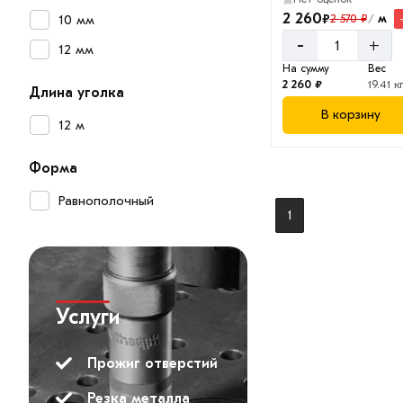
2 260
₽
м
10 мм
2 570 ₽
/
-
+
12 мм
На сумму
Вес
2 260 ₽
19.41 к
Длина уголка
В корзину
12 м
Форма
Равнополочный
1
Услуги
Прожиг отверстий
Резка металла