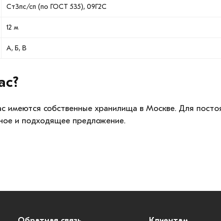
Ст3пс/сп (по ГОСТ 535), 09Г2С
12 м
А, Б, В
ас?
с имеются собственные хранилища в Москве. Для постоя
ное и подходящее предложение.
Обратная связь
Клиентам