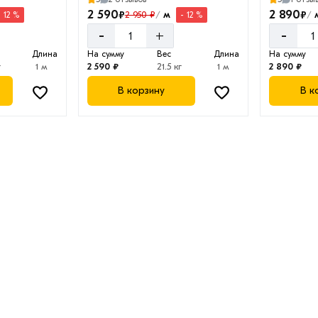
2 590
2 890
₽
₽
м
2 950 ₽
- 12 %
- 12 %
/
/
-
-
+
Длина
На сумму
Вес
Длина
На сумму
г
1 м
2 590 ₽
21.5 кг
1 м
2 890 ₽
В корзину
В к