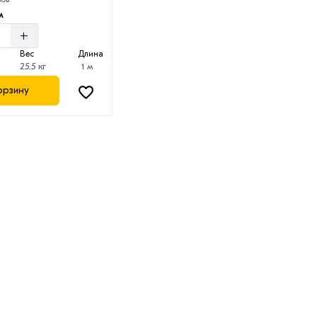
м
+
Вес
Длина
25.5 кг
1 м
орзину