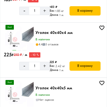
183 ₽
-
+
В корзину
Вес
1.85 кг
Длина
1 м
Длина
уголка
Хит
Уголок 40х40х4 мм
6
м
В наличии
4.4
5 отзывов
225
₽
250 ₽
м
- 10 %
/
225 ₽
Форма
-
+
В корзину
Вес
2.42 кг
Длина
1 м
Равнополочный
Хит
Уголок 40х40х5 мм
В наличии
Нет оценок