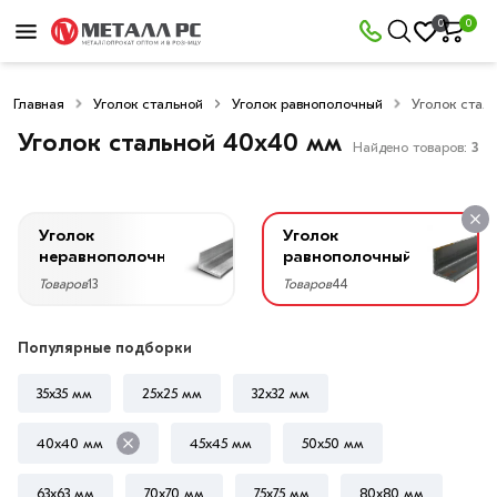
×
0
0
Фильтры
Главная
Уголок стальной
Уголок равнополочный
Уголок стал
Со
скидкой
Уголок стальной 40х40 мм
Найдено товаров:
3
Уголок
Уголок
Цена
неравнополочный
равнополочный
руб.
Товаров
13
Товаров
44
—
Популярные подборки
35х35 мм
25х25 мм
32х32 мм
Ширина
40х40 мм
45х45 мм
50х50 мм
40
мм
63х63 мм
70х70 мм
75х75 мм
80х80 мм