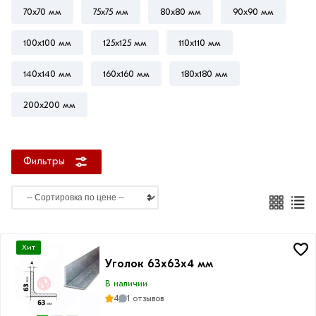
70х70 мм
75х75 мм
80х80 мм
90х90 мм
100х100 мм
125х125 мм
110х110 мм
Высота
140х140 мм
160х160 мм
180х180 мм
63
мм
200х200 мм
Фильтры
Толщина
стенки
4
мм
Хит
5
Уголок 63х63х4 мм
мм
В наличии
6
4
1 отзывов
мм