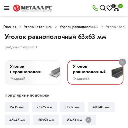
×
0
0
Фильтры
Главная
Уголок стальной
Уголок равнополочный
Уголок равн
Со
скидкой
Уголок равнополочный 63х63 мм
Найдено товаров:
3
Цена
Уголок
Уголок
руб.
неравнополочный
равнополочный
Товаров
13
Товаров
44
—
Популярные подборки
35х35 мм
25х25 мм
32х32 мм
40х40 мм
Ширина
63
45х45 мм
50х50 мм
63х63 мм
мм