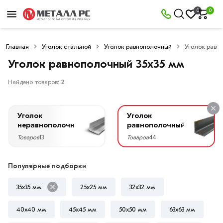
×
0
0
Фильтры
Главная
Уголок стальной
Уголок равнополочный
Уголок равн
Со
скидкой
Уголок равнополочный 35х35 мм
Найдено товаров:
2
Цена
Уголок
Уголок
руб.
неравнополочный
равнополочный
Товаров
13
Товаров
44
—
Популярные подборки
35х35 мм
25х25 мм
32х32 мм
Ширина
35
40х40 мм
45х45 мм
50х50 мм
63х63 мм
мм