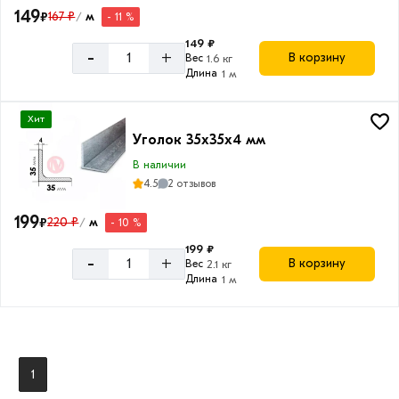
149
₽
167 ₽
м
- 11 %
/
Длина
149 ₽
уголка
-
+
В корзину
Вес
1.6 кг
Длина
1 м
6
м
Хит
Уголок 35х35х4 мм
В наличии
Форма
4.5
2 отзывов
Равнополочный
199
₽
220 ₽
м
- 10 %
/
199 ₽
-
+
В корзину
Вес
2.1 кг
Длина
1 м
1