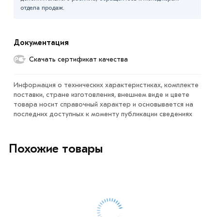
«Быстрый заказ»
. Также можете купить позвонив по
отдела продаж.
контактам указанным на сайте.
Условия доставки и цены на товар Труба профильная
Документация
120х120х3 мм из категории
Труба квадратная
в
Скачать сертификат качества
интернет-магазине МЕТАЛЛ-РС действительны в
Москве и области. Наши профессиональные
Информация о технических характеристиках, комплекте
менеджеры обработают заказ и свяжутся с Вами для
поставки, стране изготовления, внешнем виде и цвете
согласования условий доставки или самовывоза.
товара носит справочный характер и основывается на
последних доступных к моменту публикации сведениях
Данний товар от производителя сертифицирован,
соответствует всем стандартам качества. Возврат
купленного товарa в течение 7 дней (наличие чека
Похожие товары
обязательно).