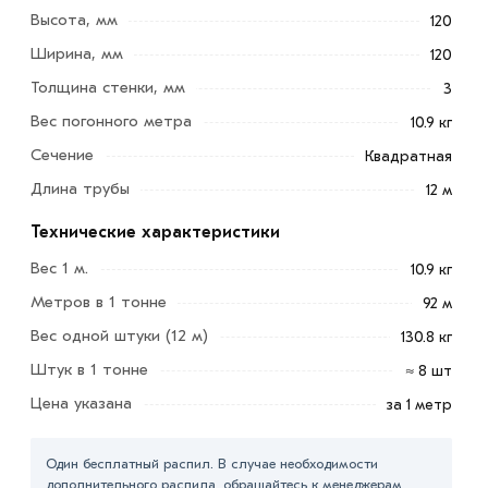
надёжный металлопрокат, предназначенный для
Высота, мм
120
высоконагруженных конструкций. Отличается высокой
Ширина, мм
120
устойчивостью к изгибу и механическим нагрузкам.
Толщина стенки, мм
3
Легко обрабатывается, сваривается, соответствует
ГОСТ.
Вес погонного метра
10.9 кг
Сечение
Квадратная
Применение
Длина трубы
12 м
для сооружений рекламных конструкций;
Технические характеристики
для строительства каркасов зданий и промышленных
Вес 1 м.
10.9 кг
объектов;
Метров в 1 тонне
92 м
для возведения парников и теплиц;
Вес одной штуки (12 м)
130.8 кг
для дизайна интерьера;
Штук в 1 тонне
≈ 8 шт
для декоративных уличных конструкций.
Цена указана
за 1 метр
Для приобретения данной позиции, кликните мышкой
Один бесплатный распил. В случае необходимости
«Добавить в корзину»
или нажмите на кнопку
дополнительного распила, обращайтесь к менеджерам