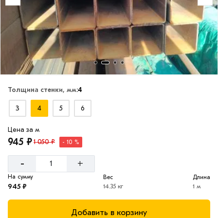
Толщина стенки, мм:
4
3
4
5
6
Цена за м
945 ₽
1 050 ₽
- 10 %
-
+
На сумму
Вес
Длина
945 ₽
14.35 кг
1 м
Добавить в корзину