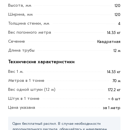
всего для разных видов металлоконструкций , монтаж ,
Высота, мм
120
сложные перекрытия , беседки для вашей дачи, разные
Ширина, мм
120
виды каркасов: теплица, навесы итд.
Толщина стенки, мм
4
Так же можно увидеть их применение на улице,
Вес погонного метра
14.35 кг
например в качестве ограждений. Очень универсальный
Сечение
Квадратная
вид металлопроката , можно изготовить любой вид
Длина трубы
металлоконструкций.
12 м
Технические характеристики
Для приобретения данной позиции, кликните мышкой
«Добавить в корзину»
или нажмите на кнопку
Вес 1 м.
14.35 кг
«Быстрый заказ»
. Также можете купить позвонив по
Метров в 1 тонне
70 м
контактам указанным на сайте.
Вес одной штуки (12 м)
172.2 кг
Условия доставки и цены на товар Труба профильная
Штук в 1 тонне
≈ 6 шт
120х120х4 мм из категории
Труба квадратная
в
Цена указана
за 1 метр
интернет-магазине МЕТАЛЛ-РС действительны в
Москве и области. Наши профессиональные
Один бесплатный распил. В случае необходимости
менеджеры обработают заказ и свяжутся с Вами для
дополнительного распила, обращайтесь к менеджерам