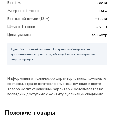
Вес 1 м.
вывесок, ограждений.
9.66 кг
Метров в 1 тонне
104 м
Для приобретения данной позиции, кликните мышкой
Вес одной штуки (12 м)
115.92 кг
«Добавить в корзину»
или нажмите на кнопку
«Быстрый заказ»
. Также можете купить позвонив по
Штук в 1 тонне
≈ 9 шт
контактам указанным на сайте.
Цена указана
за 1 метр
Условия доставки и цены на товар Труба
Один бесплатный распил. В случае необходимости
электросварная 102х4 мм из категории
Труба
дополнительного распила, обращайтесь к менеджерам
электросварная
в интернет-магазине МЕТАЛЛ-РС
отдела продаж.
действительны в Москве и области. Наши
профессиональные менеджеры обработают заказ и
свяжутся с Вами для согласования условий доставки
Информация о технических характеристиках, комплекте
или самовывоза.
поставки, стране изготовления, внешнем виде и цвете
товара носит справочный характер и основывается на
Данний товар от производителя сертифицирован,
последних доступных к моменту публикации сведениях
соответствует всем стандартам качества. Возврат
купленного товарa в течение 7 дней (наличие чека
Похожие товары
обязательно).