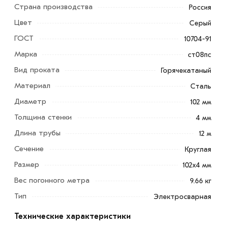
Страна производства
Россия
Цвет
Серый
ГОСТ
10704-91
Марка
ст08пс
Вид проката
Горячекатаный
Материал
Сталь
Труба электросварная 102х4 мм - это разновидность
Диаметр
102 мм
трубного металлопроката, зачастую изделие с круглым
Толщина стенки
4 мм
сечением, ее основой служит изделие из стали. Они
Длина трубы
12 м
предназначены для транспортировки жидкостей , газов
Сечение
Круглая
, пара и других сыпучих и не только веществ.
Размер
102х4 мм
Производят их разного качества для различных целей -
Вес погонного метра
9.66 кг
конструкционные, для трубопроводов и для
магистральных трубопроводов. Также используются
Тип
Электросварная
для изготовления мебели, используют часто как
Технические характеристики
элемент уличных металлоконструкций, рекламных