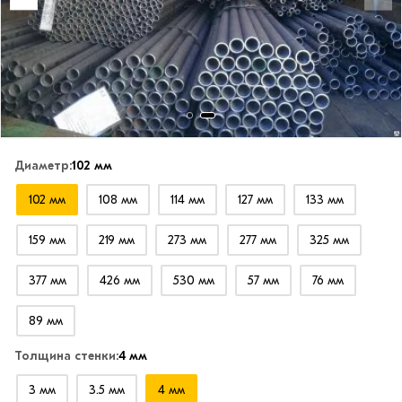
Диаметр:
102 мм
102 мм
108 мм
114 мм
127 мм
133 мм
159 мм
219 мм
273 мм
277 мм
325 мм
377 мм
426 мм
530 мм
57 мм
76 мм
89 мм
Толщина стенки:
4 мм
3 мм
3.5 мм
4 мм